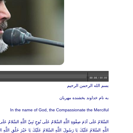
00:00
/
00:00
بسم الله الرحمن الرحیم
به نام خداوند بخشنده مهربان
In the name of God, the Compassionate the Merciful
السَّلامُ عَلَى آدَمَ صِفْوَةِ اللَّهِ السَّلامُ عَلَى نُوحٍ نَبِيِّ اللَّهِ السَّلامُ عَ
اللَّهِ السَّلامُ عَلَيْكَ يَا رَسُولَ اللَّهِ السَّلامُ عَلَيْكَ يَا خَيْرَ خَلْقِ اللَّهِ السَّ