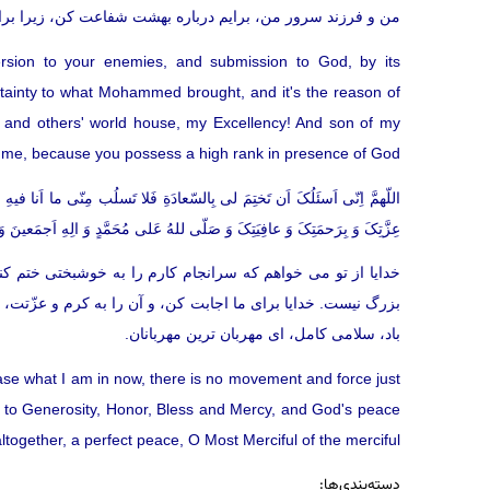
من و فرزند سرور من، برايم درباره بهشت شفاعت كن، زيرا براى
ersion to your enemies, and submission to God, by its
rtainty to what Mohammed brought, and it's the reason of
, and others' world house, my Excellency! And son of my
r me, because you possess a high rank in presence of God.
اللّهمَّ اِنّی اَسئَلُکَ اَن تَختِمَ لی بِالسّعادَةِ فَلا تَسلُب مِنّی ما اَنا فیهِ وَلا 
عِزَّتِکَ وَ بِرَحمَتِکَ وَ عافِیَتِکَ وَ صَلّی للهُ عَلی مُحَمَّدٍ وَ الِهِ اَجمَعینَ 
خدايا از تو می خواهم كه سرانجام كارم را به خوشبختى ختم كنى
بزرگ نيست. خدايا براى ما اجابت كن، و آن را به كرم و عزّتت، و 
باد، سلامى كامل، اى مهربان ترين مهربانان.
ease what I am in now, there is no movement and force just
 to Generosity, Honor, Bless and Mercy, and God's peace
ogether, a perfect peace, O Most Merciful of the merciful
دسته‌بندی‌ها: