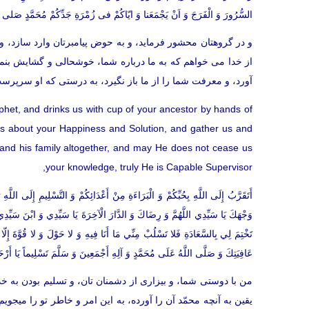
السُّرُورَ وَ الْفَرَجَ وَ اَنْ یَجْمَعَنا وَ ایّاكُمْ فی زُمْرَةِ جَدِّكُمْ مُحَمَّدٍ صَلی الله
و در گروهتان محشور فرمايد، و به حوض پيامبرتان وارد سازد، و ب
از خدا می خواهم كه به ما درباره شما، خوشحالى و گشايش بنمايا
آورد، و معرفت شما را از ما باز نگيرد، به درستى كه او سرپرس
phet, and drinks us with cup of your ancestor by hands of
us about your Happiness and Solution, and gather us and
nd his family altogether, and may He does not cease us
your knowledge, truly He is Capable Supervisor,
أَتَقَرَّبُ إِلَى اللَّهِ بِحُبِّكُمْ وَ الْبَرَاءَةِ مِنْ أَعْدَائِكُمْ وَ التَّسْلِيمِ إِلَى اللَّ
وَجْهَكَ يَا سَيِّدِي اللَّهُمَّ وَ رِضَاكَ وَ الدَّارَ الْآخِرَةَ يَا سَيِّدِي وَ ابْنَ سَيِّدِي ا
تَخْتِمَ لِي بِالسَّعَادَةِ فَلا تَسْلُبْ مِنِّي مَا أَنَا فِيهِ وَ لا حَوْلَ وَ لا قُوَّةَ إِلّا بِا
عَافِيَتِكَ وَ صَلَّى اللَّهُ عَلَى مُحَمَّدٍ وَ آلِهِ أَجْمَعِينَ وَ سَلَّمَ تَسْلِيماً يَا أَرْ
من با دوستى شما، و بيزارى از دشمنان تان، و تسليم بودن به خدا،
يقين به آنچه محمّد آن را آورده، به اين امر و خاطر تو را میج