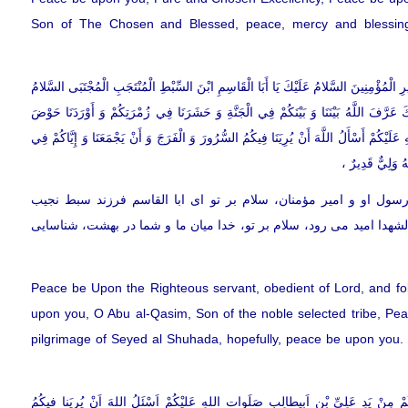
Son of The Chosen and Blessed, peace, mercy and blessing
يرِ الْمُؤْمِنِينَ السَّلامُ عَلَيْكَ يَا أَبَا الْقَاسِمِ ابْنَ السِّبْطِ الْمُنْتَجَبِ الْمُجْتَبَى السَّلامُ
كَ عَرَّفَ اللَّهُ بَيْنَنَا وَ بَيْنَكُمْ فِي الْجَنَّةِ وَ حَشَرَنَا فِي زُمْرَتِكُمْ وَ أَوْرَدَنَا حَوْضَ
َلَيْكُمْ أَسْأَلُ اللَّهَ أَنْ يُرِيَنَا فِيكُمُ السُّرُورَ وَ الْفَرَجَ وَ أَنْ يَجْمَعَنَا وَ إِيَّاكُمْ فِي
هُ وَلِيٌّ قَدِيرٌ ،
و رسول او و امير مؤمنان، سلام بر تو اى ابا القاسم فرزند سبط نجيب
شهدا اميد می رود، سلام بر تو، خدا ميان ما و شما در بهشت، شناسايى
Peace be Upon the Righteous servant, obedient of Lord, and f
upon you, O Abu al-Qasim, Son of the noble selected tribe, 
pilgrimage of Seyed al Shuhada, hopefully, peace be upon you.
مْ مِنْ یَدِ عَلِیِّ بْنِ اَبیطالِبٍ صَلَوات اللهِ عَلیْكُمْ اَسْئَلُ اللهَ اَنْ یُرِیَنا فیكُمُ