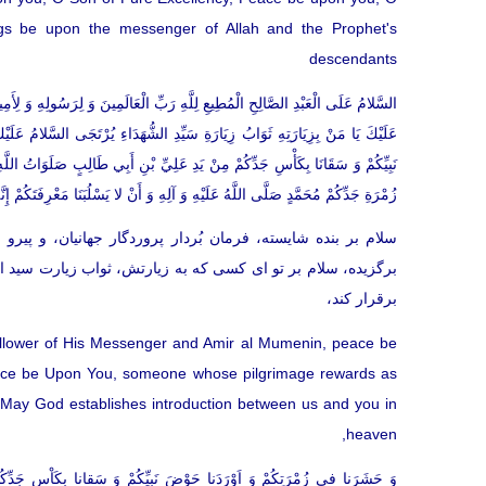
s be upon the messenger of Allah and the Prophet's
descendants
السَّلامُ عَلَى الْعَبْدِ الصَّالِحِ الْمُطِيعِ لِلَّهِ رَبِّ الْعَالَمِينَ وَ لِرَسُولِهِ وَ لِأَمِ
عَلَيْكَ يَا مَنْ بِزِيَارَتِهِ ثَوَابُ زِيَارَةِ سَيِّدِ الشُّهَدَاءِ يُرْتَجَى السَّلامُ عَلَيْ
نَبِيِّكُمْ وَ سَقَانَا بِكَأْسِ جَدِّكُمْ مِنْ يَدِ عَلِيِّ بْنِ أَبِي طَالِبٍ صَلَوَاتُ اللَّهِ ع
زُمْرَةِ جَدِّكُمْ مُحَمَّدٍ صَلَّى اللَّهُ عَلَيْهِ وَ آلِهِ وَ أَنْ لا يَسْلُبَنَا مَعْرِفَتَكُمْ إِنَّ
سلام بر بنده شايسته، فرمان بُردار پروردگار جهانيان، و پير
برگزيده، سلام بر تو اى كسی كه به زيارتش، ثواب زيارت سيد ال
برقرار كند،
ollower of His Messenger and Amir al Mumenin, peace be
Peace be Upon You, someone whose pilgrimage rewards as
 May God establishes introduction between us and you in
heaven,
وَ حَشَرَنا فی زُمْرَتِكُمْ وَ اَوْرَدَنا حَوْضَ نَبیِّكُمْ وَ سَقانا بِكَاْسِ جَدِّكُ