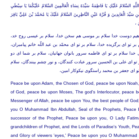
َّهِ السَّلامُ عَلَيْكِ يَا فَاطِمَةُ سَيِّدَةَ نِسَاءِ الْعَالَمِينَ السَّلامُ عَلَيْكُمَا يَا سِبْطَيِ
ِ سَيِّدَ الْعَابِدِينَ وَ قُرَّةَ عَيْنِ النَّاظِرِينَ السَّلامُ عَلَيْكَ يَا مُحَمَّدَ بْنَ عَلِيٍّ بَاقِرَ
َ ،
 ابراهيم دوست خدا سلام بر موسى هم سخن خدا، سلام بر عيسى روح خد،
 تو اى برگزيده خدا، سلام بر تو اى محمّد بن عبد اللّه خاتم پيامبران،
خدا سلام بر تو اى فاطمه سرور بانوان جهانيان، سلام بر شما اى دو
تو اى على بن الحسين سرور عبادت كنندگان، و نور چشم بينندگان، سلام
تو اى جعفر بن محمد راستگوى نيكوكار امين،
Peace be upon Adam, the Chosen of God, peace be upon Noah, 
of God, peace be upon Moses, The god's Interlocutor, peace 
Messenger of Allah, peace be upon You, the best people of Go
you O Muhammad Ibn Abdullah, Seal of the Prophets, Peace be
successor of the Prophet, Peace be upon you, O Lady Fatima
grandchildren of Prophet, and the Lords of Paradise's Youth, Pea
and Glory of viewers 'eyes,' Peace be upon you O Muhammad ibn