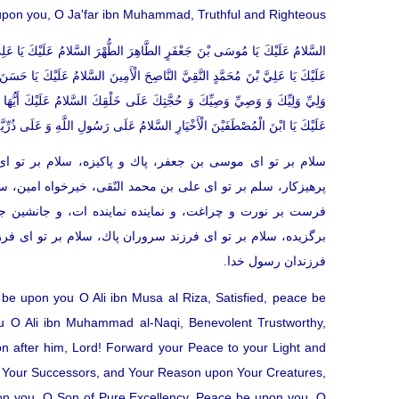
upon you, O Ja'far ibn Muhammad, Truthful and Righteous,
السَّلامُ عَلَيْكَ يَا مُوسَى بْنَ جَعْفَرٍ الطَّاهِرَ الطُّهْرَ السَّلامُ عَلَيْكَ يَا عَلِ
عَلَيْكَ يَا عَلِيَّ بْنَ مُحَمَّدٍ النَّقِيَّ النَّاصِحَ الْأَمِينَ السَّلامُ عَلَيْكَ يَا حَ
وَلِيِّ وَلِيِّكَ وَ وَصِيِّ وَصِيِّكَ وَ حُجَّتِكَ عَلَى خَلْقِكَ السَّلامُ عَلَيْكَ أَيُّهَا ا
عَلَيْكَ يَا ابْنَ الْمُصْطَفَيْنَ الْأَخْيَارِ السَّلامُ عَلَى رَسُولِ اللَّهِ وَ عَلَى ذُرِّيَّة
سلام بر تو اى موسى بن جعفر، پاك و پاكيزه، سلام بر تو ا
پرهيزکار، سلم بر تو اى على بن محمد النّقى، خيرخواه امين، س
فرست بر نورت و چراغت، و نماينده نماينده ات، و جانشين جا
برگزيده، سلام بر تو اى فرزند سروران پاك، سلام بر تو اى فر
فرزندان رسول خدا.
e upon you O Ali ibn Musa al Riza, Satisfied, peace be
 O Ali ibn Muhammad al-Naqi, Benevolent Trustworthy,
 after him, Lord! Forward your Peace to your Light and
f Your Successors, and Your Reason upon Your Creatures,
n you, O Son of Pure Excellency, Peace be upon you, O