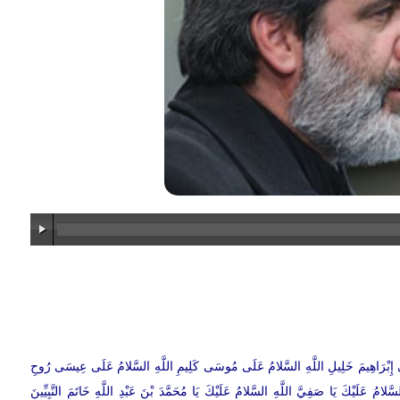
لَى إِبْرَاهِيمَ خَلِيلِ اللَّهِ السَّلامُ عَلَى مُوسَى كَلِيمِ اللَّهِ السَّلامُ عَلَى عِيسَى رُوحِ
لامُ عَلَيْكَ يَا صَفِيَّ اللَّهِ السَّلامُ عَلَيْكَ يَا مُحَمَّدَ بْنَ عَبْدِ اللَّهِ خَاتَمَ النَّبِيِّينَ