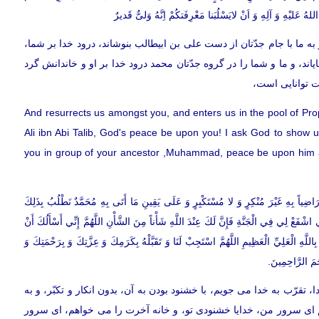
ُ عَلیْهِ وَ آلِهِ وَ اَنْ لایَسْلُبَنا مَعْرِفَتكُمْ اِنَّهُ وَلیٌّ قَدیرٌ
ه ما با جام جدّتان از دست على بن ابيطالب بنوشاند، درود خدا بر شما،
ند، و ما و شما را در گروه جدّتان محمد درود خدا بر او و خاندانش گرد
ت توانايى است،
And resurrects us amongst you, and enters us in the pool of Pro
Ali ibn Abi Talib, God's peace be upon you! I ask God to show 
you in group of your ancestor ,Muhammad, peace be upon him a
هِ رَاضِياً بِهِ غَيْرَ مُنْكِرٍ وَ لا مُسْتَكْبِرٍ وَ عَلَى يَقِينِ مَا أَتَى بِهِ مُحَمَّدٌ نَطْلُبُ بِذَلِكَ
شْفَعْ لِي فِي الْجَنَّةِ فَإِنَّ لَكَ عِنْدَ اللَّهِ شَأْناً مِنَ الشَّأْنِ اللَّهُمَّ إِنِّي أَسْأَلُكَ أَنْ
للَّهِ الْعَلِيِّ الْعَظِيمِ اللَّهُمَّ اسْتَجِبْ لَنَا وَ تَقَبَّلْهُ بِكَرَمِكَ وَ عِزَّتِكَ وَ بِرَحْمَتِكَ وَ
حَمَ الرَّاحِمِينَ.
 تقرّب به خدا می جويم، با خشنود بودن به آن، بدون انكار و تكبّر، و به
ويم اى سرور من، خدايا خشنودى تو، و خانه آخرت را می خواهم، اى سرور