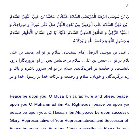
يَّ بْنَ مُوسَى الرِّضَا الْمُرْتَضَى السَّلامُ عَلَيْكَ يَا مُحَمَّدَ بْنَ عَلِيٍّ التَّقِيَّ السَّلامُ
سَنَ بْنَ عَلِيٍّ السَّلامُ عَلَى الْوَصِيِّ مِنْ بَعْدِهِ اللَّهُمَّ صَلِّ عَلَى نُورِكَ وَ سِرَاجِكَ وَ
لسَّيِّدُ الزَّكِيُّ وَ الطَّاهِرُ الصَّفِيُّ السَّلامُ عَلَيْكَ يَا ابْنَ السَّادَةِ الْأَطْهَارِ السَّلامُ
ِ رَسُولِ اللَّهِ وَ رَحْمَةُ اللَّهِ وَ بَرَكَاتُهُ.
ى على بن موسى الرضا، امام پسنديده، سلام بر تو اى محمد بن على
لام بر تو اى حسن بن على، سلام بر جانشين پس از او، پروردگارا درود
نشينت، و حجّتت بر آفريدگانت، سلام بر تو اى سرور پاكيزه و پاك و
زند برگزيدگان و خوبان، سلام و رحمت و بركات خدا بر رسول خدا و بر
Peace be upon you, O Musa ibn Ja'far, Pure and Sheer, peace b
upon you O Muhammad ibn Ali, Righteous, peace be upon you
peace be upon you, O Hassan Ibn Ali, peace be upon succession
Glory, Representative of Your Representatives, and Successor o
Peace be upon you, Pure and Chosen Excellency, Peace be upo