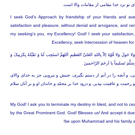
 تو نزد خدا مقامى از مقامات والا است.
I seek God's Approach by friendship of your friends and av
satisfaction and pleasure, without denial and arrogance, and ce
my seeking's you, my Excellency! God! I seek your satisfaction
Excellency, seek Intercession of heaven fo
حَولَ وَلا قُوّةَ اِلاّ بِاللهِ العَلیِّ العَظیمِ اَللهَمَّ استَجِب لَنا وَ تَقَبَّلهُ بِکَرَمِکَ وَ
وَسَلَّمَ تَسلیماً یا اَرحَمَ الرّاحمینَ
، و آنچه را در آنم از دستم نگيرى، جنبش و نيرويى جز به خداى والاى
رحمت و عافيتت بپذير، و درود خدا بر محمّد و خاندان او و بر آنان سلام
My God! I ask you to terminate my destiny in blest, and not to c
by the Great Prominent God. God! Blesses us! And accept it due
be upon Muhammad and his family alt
!