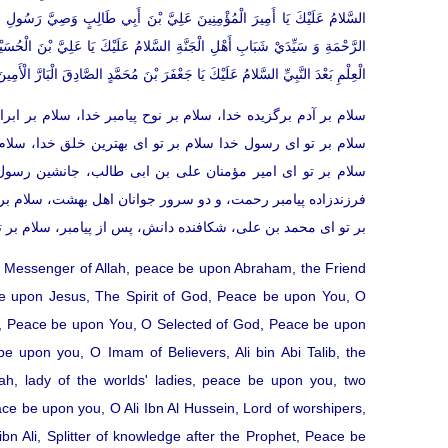
السَّلامُ عَلَيْكَ يَا أَمِيرَ الْمُؤْمِنِينَ عَلِيَّ بْنَ أَبِي طَالِبٍ وَصِيَّ رَسُولِ الل
الرَّحْمَةِ وَ سَيِّدَيْ شَبَابِ أَهْلِ الْجَنَّةِ السَّلامُ عَلَيْكَ يَا عَلِيَّ بْنَ الْحُسَيْن
الْعِلْمِ بَعْدَ النَّبِيِّ السَّلامُ عَلَيْكَ يَا جَعْفَرَ بْنَ مُحَمَّدٍ الصَّادِقَ الْبَارَّ الْأَمِين
سلام بر آدم برگزيده خدا، سلام بر نوح پيامبر خدا، سلام بر
سلام بر تو اى رسول خدا سلام بر تو اى بهترين خلق خدا، سلام بر
سلام بر تو اى امير مؤمنان على بن ابى طالب، جانشين رسول 
فرزندزاده پيامبر رحمت، و دو سرور جوانان اهل بهشت، سلام بر 
بر تو اى محمد بن على، شكافنده دانش، پس از پيامبر، سلام بر 
Messenger of Allah, peace be upon Abraham, the Friend
be upon Jesus, The Spirit of God, Peace be upon You, O
d, Peace be upon You, O Selected of God, Peace be upon
 upon you, O Imam of Believers, Ali bin Abi Talib, the
h, lady of the worlds' ladies, peace be upon you, two
ce be upon you, O Ali Ibn Al Hussein, Lord of worshipers,
 Ali, Splitter of knowledge after the Prophet, Peace be