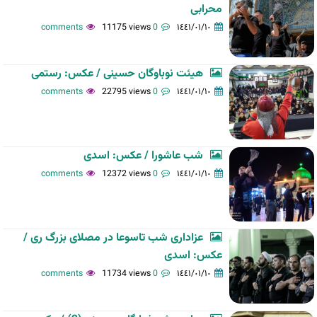
محرابی
11175 views
0 comments
١٤٤١/٠١/١٠
هیئت نوباوگان حسینی / عکس: رستمی
22795 views
0 comments
١٤٤١/٠١/١٠
شب عاشورا / عکس: اسدی
12372 views
0 comments
١٤٤١/٠١/١٠
عزاداری شب تاسوعا در مصلای بزرگ ری /
عکس: اسدی
11734 views
0 comments
١٤٤١/٠١/١٠