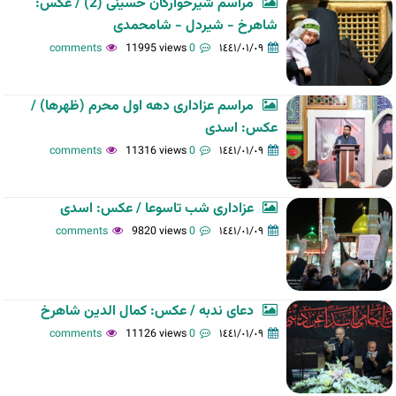
مراسم شيرخوارگان حسينی (2) / عکس:
شاهرخ - شیردل - شامحمدی
11995 views
0 comments
١٤٤١/٠١/٠٩
مراسم عزاداری دهه اول محرم (ظهرها) /
عکس: اسدی
11316 views
0 comments
١٤٤١/٠١/٠٩
عزاداری شب تاسوعا / عکس: اسدی
9820 views
0 comments
١٤٤١/٠١/٠٩
دعای ندبه / عکس: کمال الدین شاهرخ
11126 views
0 comments
١٤٤١/٠١/٠٩