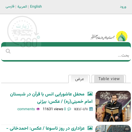
Jump to navigation
فارسی
ورود
English
العربية
Main men-AR
‏بحث
استمارة
البحث
Table view
عرض
(علامة التبويب النشطة)
التبويبات
الأساسية
محفل عاشورایی انس با قرآن در شبستان
امام خمینی(ره) / عکس: بیژنی
11631 views
0 comments
١٤٤١/٠١/١١
عزاداری در روز تاسوعا / عکس: احمدخانی -