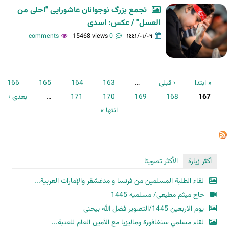
تجمع بزرگ نوجوانان عاشورایی "احلی من
العسل" / عکس: اسدی
15468 views
0 comments
١٤٤١/٠١/٠٩
الصفحات
« ابتدا
‹ قبلی
…
163
164
165
166
167
168
169
170
171
…
بعدی ›
انتها »
أكثر زيارة
الأكثر تصويتا
لقاء الطلبة المسلمين من فرنسا و مدغشقر والإمارات العربية...
حاج میثم مطیعی/ مسلمیه 1445
یوم الاربعین 1445/التصویر فضل الله بیجنی
لقاء مسلمي سنغافورة وماليزيا مع الأمين العام للعتبة...