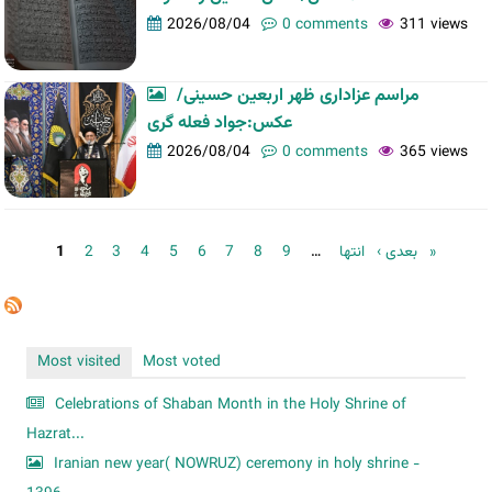
2026/08/04
0 comments
311 views
مراسم عزاداری ظهر اربعین حسینی/
عکس:جواد فعله گری
2026/08/04
0 comments
365 views
Pages
1
2
3
4
5
6
7
8
9
…
بعدی ›
انتها »
Most visited
Most voted
Celebrations of Shaban Month in the Holy Shrine of
Hazrat...
Iranian new year( NOWRUZ) ceremony in holy shrine -