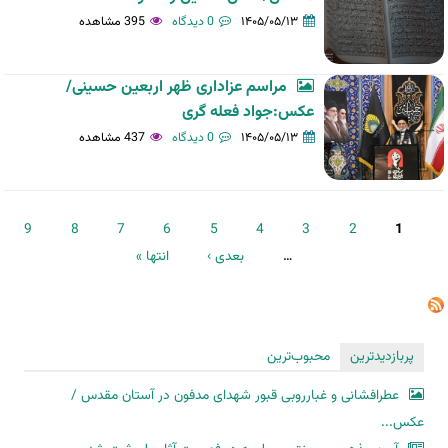
۱۴۰۵/۰۵/۱۳
0 دیدگاه
395 مشاهده
مراسم عزاداری ظهر اربعین حسینی/
عکس:جواد فعله گری
۱۴۰۵/۰۵/۱۳
0 دیدگاه
437 مشاهده
صفحه‌ها
9
8
7
6
5
4
3
2
1
…
بعدی ›
انتها »
پربازدیدترین
محبوب‌ترین
عطرافشانی و غبارروبی قبور شهدای مدفون در آستان مقدس /
عکس...