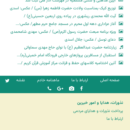
آیین مذهبی و سنتی مسلمیه در فهرست آثار ملی ثبت شد
توزیع کیک بمناسبت ولادت حضرت فاطمه زهرا (س) / عکس: اسدی
آیت الله محمدی ریشهری در پیاده روی اربعین حسینی(ع) /
آغاز عزاداری دهه اول محرم در مسجد جامع حرم مطهر/ عکس:...
ویژه برنامه مبعث حضرت رسول اکرم(ص) / عکس: مهدی شامحمدی
دعای توسل / عکس: جلال اسدی
زیارتنامه حضرت عبدالعظیم (ع) با نوای حاج مهدی سماواتی
استقبال از مسافرین پروازهای خارجی فرودگاه امام خمینی(ره)...
آئین اختتامیه کلاسهای حفظ و قرائت مرکز آموزش قرآن کریم /...
صفحه اصلی
ارتباط با ما
ماهنامه خادم
نقشه
نذورات، هدایا و امور خیرین
پرداخت نذورات و هدایای مردمی
ارتباط با ما