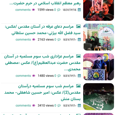
رهبر معظم انقلاب اسلامی در حرم حضرت...
1599 views
0 comments
١٤٤٧/١٢/١٤
مراسم دعای عرفه در آستان مقدس /عکس:
سید فضل الله بیژنی-محمد حسین سلطانی
2163 views
0 comments
١٤٤٧/١٢/١٠
مراسم عزاداری شب سوم مسلمیه در آستان
مقدس حضرت عبدالعظیم(ع)/ عکس :مصطفی
محمدی...
1480 views
0 comments
١٤٤٧/١٢/١٠
مراسم شب سوم مسلمیه درآستان
مقدس(2)/ عکس: امیر حسین شاهقلی- محمد
بستان منش
3410 views
0 comments
١٤٤٧/١٢/١٠