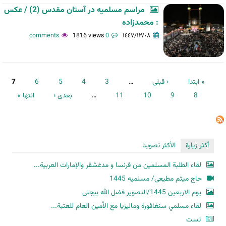
مراسم مسلمیه در آستان مقدس (2) / عکس
: محمدزاده
1816 views
0 comments
١٤٤٧/١٢/٠٨
الصفحات
« ابتدا
‹ قبلی
…
3
4
5
6
7
8
9
10
11
…
بعدی ›
انتها »
أكثر زيارة
الأكثر تصويتا
لقاء الطلبة المسلمين من فرنسا و مدغشقر والإمارات العربية...
حاج میثم مطیعی/ مسلمیه 1445
یوم الاربعین 1445/التصویر فضل الله بیجنی
لقاء مسلمي سنغافورة وماليزيا مع الأمين العام للعتبة...
تست