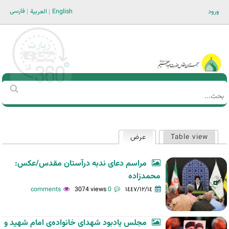
Jump to navigation
فارسی
ورود
English
العربية
Main men-AR
‏بحث
استمارة
البحث
Table view
عرض
(علامة التبويب النشطة)
التبويبات
الأساسية
مراسم دعای ندبه درآستان مقدس/عکس:
محمدزاده
3074 views
0 comments
١٤٤٧/١٢/١٤
مجلس یادبود شهدای خانواده‌ی امام شهید و