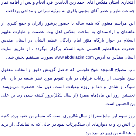
افتخاری آستان مقدّس آقای احمد زین العابدین فرد انجام و پس از اقامه نماز
جماعت ظهر و عصر آقای مجتبی باقری به مرثیه سرائی و مداحی پرداخت .
اين مراسم معنوي که همه ساله با حضور پرشور زائران و جمع كثيري از
عاشقان و ارادتمندان به ساحت مقدّس اهل بيت عصمت و طهارت عليهم
السلام در جوار بارگاه منوّر امام زادگان عظيم الشأن در آستان مقدس
حضرت عبدالعظيم الحسني عليه السلام برگزار میگردد ، از طریق سایت
آستان مقدّس به آدرس
www.abdulazim.com
بصورت مستقیم پخش شد .
تاب مصباح المتهجد شیخ طوسی که حاصل گزینش دقیق و انتخاب معقول
شیخ طوسی از روایات‌ فراوان در باره تقویم مورد نظر شیعه در باره ایام
سوگ و شادی و دعا و روزه وعبادت است‌، ذیل ماه «صفر» می‌نویسد:
نخستین روز این ماه(ماه صفر) (از سال 121)،روز کشته شدن زید بن علی
بن الحسین است‌.
روز سوم این ماه(صفر) از سال 64روزی است که مسلم بن عقبه پرده کعبه
را آتش زد و به دیوارهای آن سنگ‌پرتاب نمود در حالی که به نمایندگی از یزید
با عبدالله بن زبیر در نبرد بود.