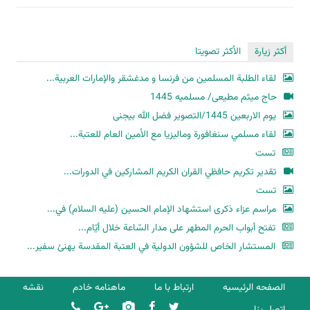
أكثر زيارة
الأكثر تصويتا
لقاء الطلبة المسلمين من فرنسا و مدغشقر والإمارات العربية...
حاج میثم مطیعی/ مسلمیه 1445
یوم الاربعین 1445/التصویر فضل الله بیجنی
لقاء مسلمي سنغافورة وماليزيا مع الأمين العام للعتبة...
تست
تقدير تكريم حافظي القران الكريم المشاركين في الدورات...
تست
مراسم عزاء ذكرى استشهاد الإمام الحسين (عليه السلام) في...
تفتح أبواب الحرم المطهر على مدار السّاعة خلال أيّام...
المستشار الخاص للشؤون الدولية في العتبة المقدسة يهنئ سفير...
الصفحه الرئیسیه
ارتباط با ما
ماهنامه خادم
نقشه
اتصل بنا