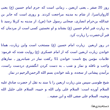
روز 20 صفر ـ یعنی اربعین ـ زمانی است که حرم امام حسین (ع‌) یعنی
کاروان‌اسرا، از شام به مدینه مراجعت کردند. و روزی است که جابر بن
عبدالله بن‌حرام انصاری‌، صحابی رسول خدا (ص‌)، از مدینه به کربلا رسید تا
به زیارت‌ قبر امام حسین (ع‌) بشتابد و او نخستین کسی است از مردمان که
قبر آن‌حضرت را زیارت کرد.
در روز اربعین زیارت امام حسین (ع‌) مستحب است واین زیارت‌، همانا
خواندن زیارت اربعین است که از امام عسکری (ع‌) روایت ‌شده که فرمود:
علامات مؤمن پنج تاست‌: خواندن 51 رکعت نماز در شبانه‌روز ـ نمازهای
واجب و نافله و نماز و شب ـ به دست کردن انگشتری دردست راست‌،
برآمدن پیشانی از سجده‌، و بلند خواندن بسم الله الرحمن‌الرحیم در نماز.
شیخ طوسی سپس متن زیارت اربعین را با سند به نقل از حضرت صادق علیه
‌السلام آورده است‌: السلام علی ولی الله و حبیبه‌، السلام علی خلیل الله
ونجیبه‌، السلام علی صفی الله و ابن صفیه‌...
دسته‌بندی‌ها: