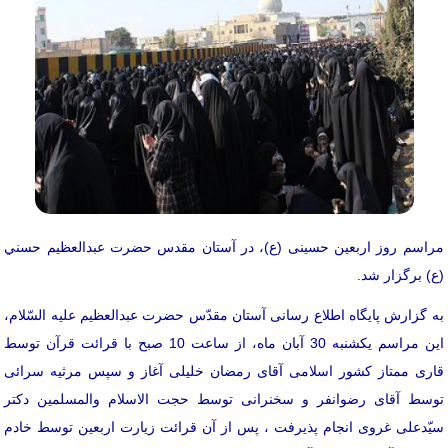
مراسم روز اربعین حسینی (ع)، در آستان مقدس حضرت عبدالعظيم حسني
(ع) برگزار شد.
به گزارش پایگاه اطلاع رسانی آستان مقدّس حضرت عبدالعظيم عليه السّلام،
اين مراسم یکشنبه 30 آبان ماه، از ساعت 10 صبح با قرائت قرآن توسط
قاری ممتاز کشور اسلامی آقای رمضان خلیلی آغاز و سپس مرثیه سرائی
توسط آقای رضوانفر و سخنرانی توسط حجت الاسلام والمسلمین دکتر
سیّدعلی غروی انجام پذیرفت ، پس از آن قرائت زیارت اربعین توسط خادم