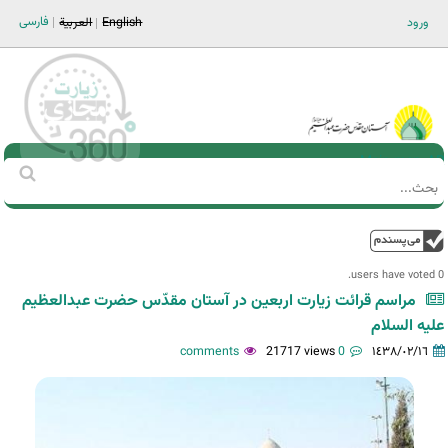
Jump to navigation
فارسی
ورود
English
العربية
Main men-AR
‏بحث
استمارة
البحث
فوق
0 users have voted.
مراسم قرائت زیارت اربعین در آستان مقدّس حضرت عبدالعظیم
علیه السلام
21717 views
0 comments
١٤٣٨/٠٢/١٦