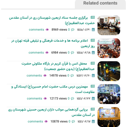
Related contents
برگزاری جلسه ستاد اربعین شهرستان ری در آستان مقدس
حضرت عبدالعظیم(ع)
8969 views
0 comments
١٤٤٥/٠١/٣٠
اعلام برنامه ها و خدمات فرهنگی و تبلیغی قبله تهران در
روز اربعین
6984 views
0 comments
١٤٤٥/٠٢/١٨
محفل انس با قرآن کریم در بارگاه ملکوتی حضرت
عبدالعظیم(ع) (بدون حضور جمعیت)
14978 views
0 comments
١٤٤٢/٠٢/٢٠
مهمترین درس مکتب حضرت امام حسین(ع) ایستادگی و
مقاومت است
12173 views
0 comments
١٤٤١/٠٢/٢٢
برپایی گردهمایی موکب داران اربعین حسینی شهرستان ری
در آستان مقدس
10878 views
0 comments
١٤٤١/٠٢/١٧