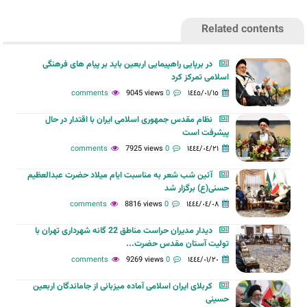
Related contents
در برپایی راهپیمایی اربعین باید بر پیام های فرهنگی
اسلامی تمرکز کرد
9045 views
0 comments
١٤٤٥/٠١/١٥
نظام مقدس جمهوری اسلامی ایران با اقتدار در حال
پیشرفت است
7925 views
0 comments
١٤٤٤/٠٤/٢١
آئین شب شعر به مناسبت ایام میلاد حضرت عبدالعظیم
حسنی(ع) برگزار شد
8816 views
0 comments
١٤٤٤/٠٤/٠٨
دیدار مدیران حراست مناطق 22 گانه شهرداری تهران با
تولیت آستان مقدس حضرت...
9269 views
0 comments
١٤٤٤/٠١/٢٠
کربلای ایران اسلامی آماده میزبانی از جاماندگان اربعین
حسینی