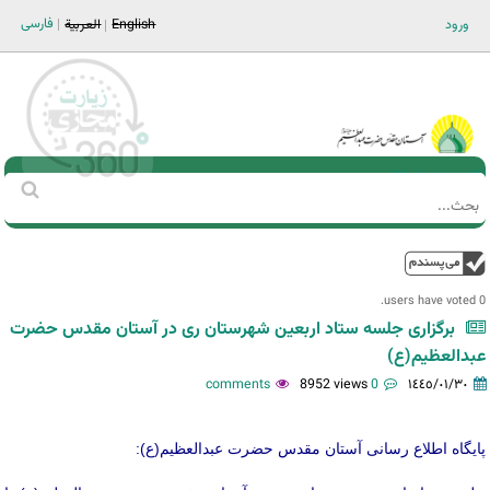
Jump to navigation
فارسی
ورود
English
العربية
Main men-AR
‏بحث
استمارة
البحث
فوق
0 users have voted.
برگزاری جلسه ستاد اربعین شهرستان ری در آستان مقدس حضرت
عبدالعظیم(ع)
8952 views
0 comments
١٤٤٥/٠١/٣٠
پایگاه اطلاع رسانی آستان مقدس حضرت عبدالعظیم(ع):