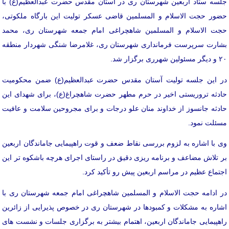
جلسه ستاد اربعین شهرستان ری در آستان مقدس حضرت عبدالعظیم(ع) با
حضور حجت الاسلام و المسلمین قاضی عسکر تولیت این بارگاه ملکوتی،
حجت الاسلام و المسلمین شاهچراغی امام جمعه شهرستان ری، محمد
بشارت سرپرست فرمانداری شهرستان ری، غلامرضا شنگی شهردار منطقه
۲۰ و دیگر مسئولین شهرری برگزار شد.
در این جلسه تولیت آستان مقدس حضرت عبدالعظیم(ع) ضمن محکومیت
حادثه تروریستی اخیر در حرم مطهر حضرت شاهچراغ(ع)، برای شهدای این
حادثه جانسوز از خداوند منان علو درجات و برای مجروحین سلامت و عافیت
مسئلت نمود.
وی با اشاره به لزوم بررسی نقاط ضعف و قوت راهپیمایی جاماندگان اربعین
بر تلاش مضاعف و برنامه ریزی دقیق در راستای اجرای هرچه باشکوه تر این
اجتماع عظیم در مراسم اربعین پیش رو تأکید کرد.
در ادامه حجت الاسلام و المسلمین شاهچراغی امام جمعه شهرستان ری با
اشاره به مشکلات و کمبودها در شهرستان ری در خصوص پذیرایی از زائرین
راهپیمایی جاماندگان اربعین، اهتمام بیشتر به برگزاری جلسات و نشست های