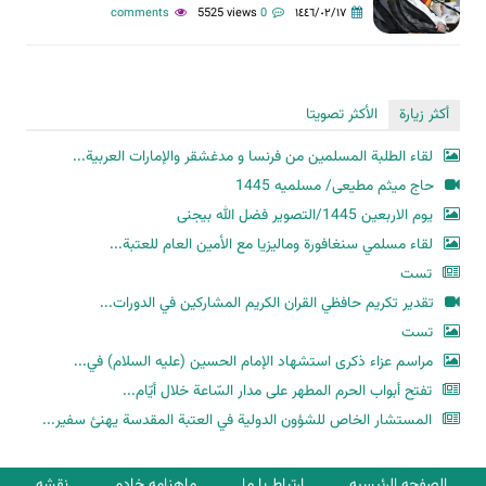
5525 views
0 comments
١٤٤٦/٠٢/١٧
أكثر زيارة
الأكثر تصويتا
لقاء الطلبة المسلمين من فرنسا و مدغشقر والإمارات العربية...
حاج میثم مطیعی/ مسلمیه 1445
یوم الاربعین 1445/التصویر فضل الله بیجنی
لقاء مسلمي سنغافورة وماليزيا مع الأمين العام للعتبة...
تست
تقدير تكريم حافظي القران الكريم المشاركين في الدورات...
تست
مراسم عزاء ذكرى استشهاد الإمام الحسين (عليه السلام) في...
تفتح أبواب الحرم المطهر على مدار السّاعة خلال أيّام...
المستشار الخاص للشؤون الدولية في العتبة المقدسة يهنئ سفير...
الصفحه الرئیسیه
ارتباط با ما
ماهنامه خادم
نقشه