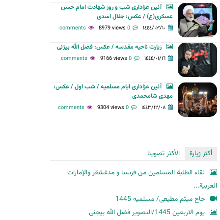
آئین عزاداری شب و روز شهادت امام حسن
ح
عسکری(ع) / عکس: جلال اسدی
ث
8979 views
0 comments
١٤٤٤/٠٣/١٠
زیارت ناحیه مقدسه / عکس: فضل الله بیژنی
9166 views
0 comments
١٤٤٤/٠١/١٦
آئین عزاداری ایام مسلمیه / شب اول / عکس:
مهدی شامحمدی
9304 views
0 comments
١٤٤٣/١٢/٠٨
أكثر زيارة
الأكثر تصويتا
لقاء الطلبة المسلمين من فرنسا و مدغشقر والإمارات
العربية...
حاج میثم مطیعی/ مسلمیه 1445
یوم الاربعین 1445/التصویر فضل الله بیجنی