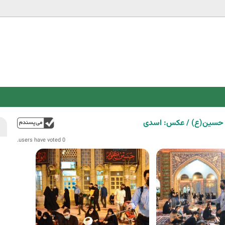
Jump to navigation
ام حسین(ع) / عکس: اسدی
فوق
0 users have voted.