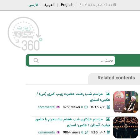
فارسی
الأحد ٢٦ صفر ١٤٤٨ ٠٩:٥٧
English
العربية
ا
ب
س
ح
Related contents
ت
ث
م
مراسم شب رحلت حضرت زینب کبری (س) /
ا
عکس: اسدی
ر
8258 views
0 comments
١٤٤٤/٠٧/١٦
ة
مراسم عزاداری شب هفتم ماه محرم با حضور
ا
تولیت آستان / عکس: اسدی
ل
9864 views
0 comments
١٤٤٤/٠١/٠٨
ب