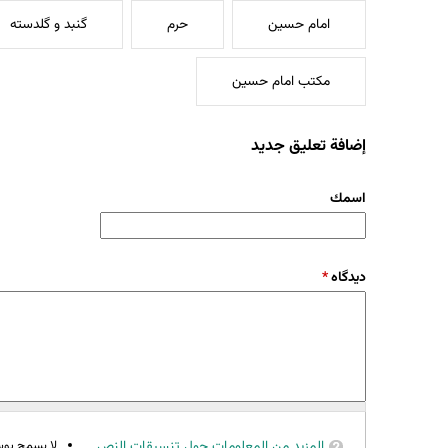
امام حسین
حرم
گنبد و گلدسته
مکتب امام حسین
إضافة تعليق جديد
‏اسمك ‏
‏دیدگاه ‏
*
المزيد من المعلومات حول تنسيقات النص
لا يسمح بوسوم 