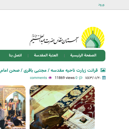
ورود
الصفحة الرئيسية
العتبة المقدسة
اتصل بنا
قرائت زیارت ناحیه مقدسه / مجتبی باقری / صحن ام
11869 views
0 comments
١٤٤٣/٠١/٢٠