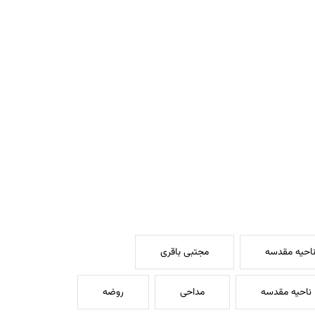
ناحیه مقدسه
مجتبی باقری
ناحیه مقدسه
مداحی
روضه