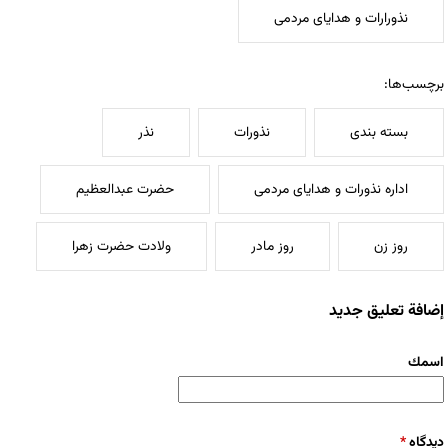
نذورارات و هدایای مردمی
برچسب‌ها:
بسته بندی
نذورات
نذر
اداره نذورات و هدایای مردمی
حضرت عبدالعظیم
روز زن
روز مادر
ولادت حضرت زهرا
إضافة تعليق جديد
‏اسمك ‏
‏دیدگاه ‏
*