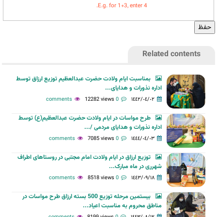
E.g. for 1+3, enter 4.
Related contents
بمناسبت ایام ولادت حضرت عبدالعظیم توزیع ارزاق توسط
اداره نذورات و هدایای...
12282 views
0 comments
١٤٤٢/٠٤/٠٢
طرح مواسات در ایام ولادت حضرت عبدالعظیم(ع) توسط
اداره نذورات و هدایای مردمی /...
7085 views
0 comments
١٤٤٤/٠٤/٠٣
توزیع ارزاق در ایام ولادت امام مجتبی در روستاهای اطراف
شهرری در ماه مبارک...
8518 views
0 comments
١٤٤٣/٠٩/١٨
بیستمین مرحله توزیع 500 بسته ارزاق طرح مواسات در
مناطق محروم به مناسبت اعیاد...