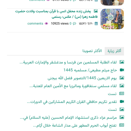
8199 views
0 comments
١٤٤٣/٠٨/١٢
پخش زنده محفل انس با قرآن بمناسبت ولادت حضرت
فاطمه زهرا (س) / عکس: رستمی
10925 views
0 comments
١٤٤٣/٠٦/٢٠
أكثر زيارة
الأكثر تصويتا
لقاء الطلبة المسلمين من فرنسا و مدغشقر والإمارات العربية...
حاج میثم مطیعی/ مسلمیه 1445
یوم الاربعین 1445/التصویر فضل الله بیجنی
لقاء مسلمي سنغافورة وماليزيا مع الأمين العام للعتبة...
تست
تقدير تكريم حافظي القران الكريم المشاركين في الدورات...
تست
مراسم عزاء ذكرى استشهاد الإمام الحسين (عليه السلام) في...
تفتح أبواب الحرم المطهر على مدار السّاعة خلال أيّام...