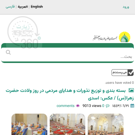
Jump to navigation
فارسی
ورود
English
العربية
Main men-AR
‏بحث
استمارة
البحث
فوق
0 users have voted.
بسته بندی و توزیع نذورات و هدایای مردمی در روز ولادت حضرت
زهرا(س) / عکس: اسدی
9013 views
0 comments
١٤٤٣/٠٦/٢١