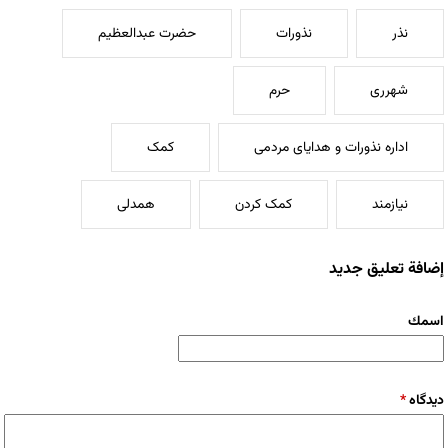
نذر
نذورات
حضرت عبدالعظیم
شهرری
حرم
اداره نذورات و هدایای مردمی
کمک
نیازمند
کمک کردن
همدلی
إضافة تعليق جديد
‏اسمك ‏
‏دیدگاه ‏
*