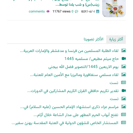
زینب(س) و شب یلدا توسط...
11767 views
0 comments
١٤٤٢/٠٥/٠١
أكثر زيارة
الأكثر تصويتا
لقاء الطلبة المسلمين من فرنسا و مدغشقر والإمارات العربية...
حاج میثم مطیعی/ مسلمیه 1445
یوم الاربعین 1445/التصویر فضل الله بیجنی
لقاء مسلمي سنغافورة وماليزيا مع الأمين العام للعتبة...
تست
تقدير تكريم حافظي القران الكريم المشاركين في الدورات...
تست
مراسم عزاء ذكرى استشهاد الإمام الحسين (عليه السلام) في...
تفتح أبواب الحرم المطهر على مدار السّاعة خلال أيّام...
المستشار الخاص للشؤون الدولية في العتبة المقدسة يهنئ سفير...