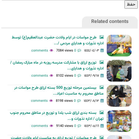
Related contents
طرح مواسات در ایام ولادت حضرت عبدالعظیم(ع) توسط
اداره نذورات و هدایای مردمی /...
7084 views
0 comments
١٤٤٤/٠٤/٠٣
توزیع ارزاق با مشارکت مدرسه روزبه در ماه مبارک رمضان /
اداره نذورات و هدایای...
8102 views
0 comments
١٤٤٣/٠٩/١٧
بیستمین مرحله توزیع 500 بسته ارزاق طرح مواسات در
مناطق محروم به مناسبت اعیاد...
8198 views
0 comments
١٤٤٣/٠٨/١٢
بسته بندی ارزاق شب یلدا و توزیع در مناطق محروم جنوب
تهران / اداره نذورات و...
9140 views
0 comments
١٤٤٣/٠٥/١٦
طرح مواسات / توزیع ارزاق به مناسبت ایام ولادت حضرت