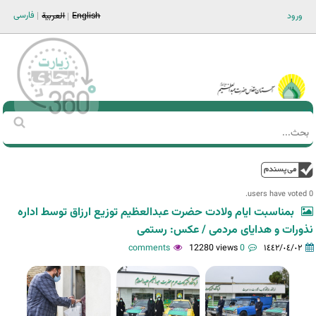
Jump to navigation
فارسی
ورود
English
العربية
Main men-AR
‏بحث
استمارة
البحث
فوق
0 users have voted.
بمناسبت ایام ولادت حضرت عبدالعظیم توزیع ارزاق توسط اداره
نذورات و هدایای مردمی / عکس: رستمی
12280 views
0 comments
١٤٤٢/٠٤/٠٢