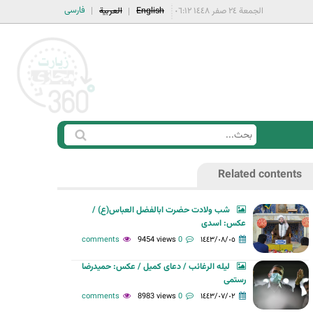
فارسی
الجمعة ٢٤ صفر ١٤٤٨ ٠٦:١٢
English
العربية
ا
ب
س
ح
Related contents
ت
ث
م
شب ولادت حضرت ابالفضل العباس(ع) /
ا
عکس: اسدی
ر
9454 views
0 comments
١٤٤٣/٠٨/٠٥
ة
لیله الرغائب / دعای کمیل / عکس: حمیدرضا
ا
رستمی
ل
8983 views
0 comments
١٤٤٣/٠٧/٠٢
ب