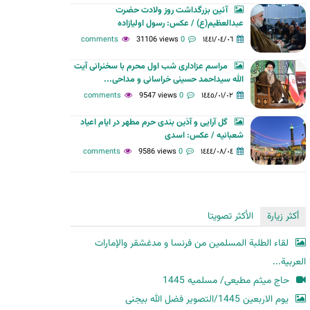
آئین بزرگداشت روز ولادت حضرت
ح
عبدالعظیم(ع) / عکس: رسول اولیازاده
ث
31106 views
0 comments
١٤٤١/٠٤/٠٦
مراسم عزاداری شب اول محرم با سخنرانی آیت
الله سیداحمد حسینی خراسانی و مداحی...
9547 views
0 comments
١٤٤٥/٠١/٠٢
گل آرایی و آذین بندی حرم مطهر در ایام اعیاد
شعبانیه / عکس: اسدی
9586 views
0 comments
١٤٤٤/٠٨/٠٤
أكثر زيارة
الأكثر تصويتا
لقاء الطلبة المسلمين من فرنسا و مدغشقر والإمارات
العربية...
حاج میثم مطیعی/ مسلمیه 1445
یوم الاربعین 1445/التصویر فضل الله بیجنی