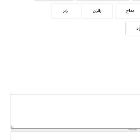
مداح
زائران
زائر
اد