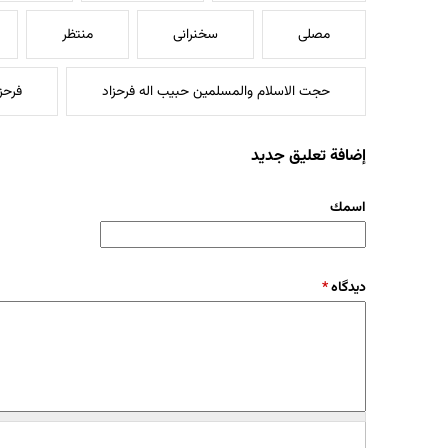
مصلی
سخنرانی
منتظر
حجت الاسلام والمسلمین حبیب اله فرحزاد
فرحز
إضافة تعليق جديد
‏اسمك ‏
‏دیدگاه ‏
*