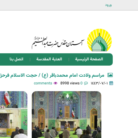
ورود
الصفحة الرئيسية
العتبة المقدسة
اتصل بنا
مراسم ولادت امام محمدباقر (ع) / حجت الاسلام فرحز
8998 views
0 comments
١٤٤٣/٠٧/٠١