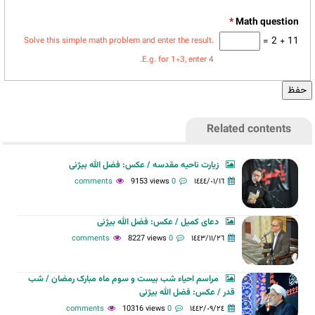
*
11 + 2 =
Solve this simple math problem and enter the result.
E.g. for 1+3, enter 4.
Related contents
زیارت ناحیه مقدسه / عکس: فضل الله بیژنی
9153 views
0 comments
١٤٤٤/٠١/١٦
دعای کمیل / عکس: فضل الله بیژنی
8227 views
0 comments
١٤٤٣/١١/٢٦
مراسم احیاء شب بیست و سوم ماه مبارک رمضان / شب
قدر / عکس: فضل الله بیژنی
10316 views
0 comments
١٤٤٢/٠٩/٢٤