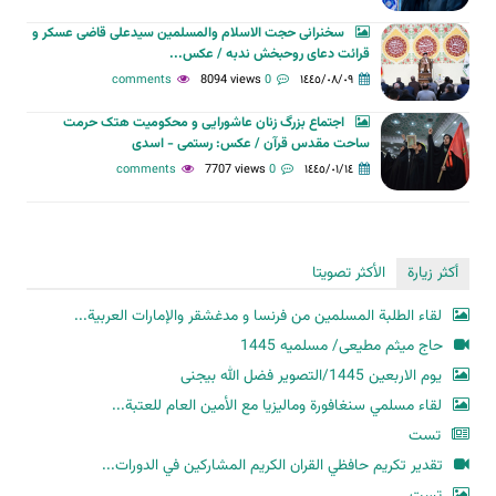
سخنرانی حجت الاسلام والمسلمین سیدعلی قاضی عسکر و
قرائت دعای روحبخش ندبه / عکس...
8094 views
0 comments
١٤٤٥/٠٨/٠٩
اجتماع بزرگ زنان عاشورایی و محکومیت هتک حرمت
ساحت مقدس قرآن / عکس: رستمی - اسدی
7707 views
0 comments
١٤٤٥/٠١/١٤
أكثر زيارة
الأكثر تصويتا
لقاء الطلبة المسلمين من فرنسا و مدغشقر والإمارات العربية...
حاج میثم مطیعی/ مسلمیه 1445
یوم الاربعین 1445/التصویر فضل الله بیجنی
لقاء مسلمي سنغافورة وماليزيا مع الأمين العام للعتبة...
تست
تقدير تكريم حافظي القران الكريم المشاركين في الدورات...
تست