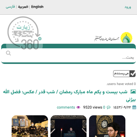
Jump to navigation
فارسی
ورود
English
العربية
Main men-AR
‏بحث
استمارة
البحث
فوق
0 users have voted.
شب بیست و یکم ماه مبارک رمضان / شب قدر / عکس: فضل الله
بیژنی
9520 views
0 comments
١٤٤٣/٠٩/٢٢