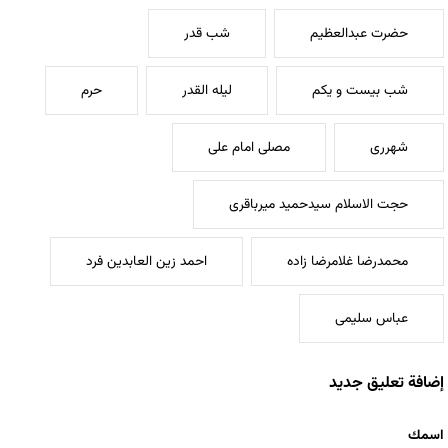
حضرت عبدالعظیم
شب قدر
شب بیست و یکم
لیله القدر
حرم
شهرری
مصلی امام علی
حجت الاسلام سیدحمید میرباقری
محمدرضا غلامرضا زاده
احمد زین العابدین فرد
عباس سلیمی
إضافة تعليق جديد
‏اسمك ‏