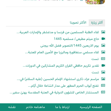
أكثر زيارة
الأكثر تصويتا
لقاء الطلبة المسلمين من فرنسا و مدغشقر والإمارات العربية...
حاج میثم مطیعی/ مسلمیه 1445
یوم الاربعین 1445/التصویر فضل الله بیجنی
لقاء مسلمي سنغافورة وماليزيا مع الأمين العام للعتبة...
تست
تقدير تكريم حافظي القران الكريم المشاركين في الدورات...
تست
مراسم عزاء ذكرى استشهاد الإمام الحسين (عليه السلام) في...
تفتح أبواب الحرم المطهر على مدار السّاعة خلال أيّام...
المستشار الخاص للشؤون الدولية في العتبة المقدسة يهنئ سفير...
الصفحه الرئیسیه
ارتباط با ما
ماهنامه خادم
نقشه