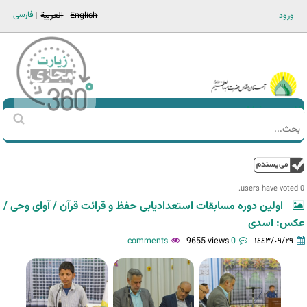
Jump to navigation
فارسی
ورود
English
العربية
Main men-AR
‏بحث
استمارة
البحث
فوق
0 users have voted.
اولین دوره مسابقات استعدادیابی حفظ و قرائت قرآن / آوای وحی /
عکس: اسدی
9655 views
0 comments
١٤٤٣/٠٩/٢٩