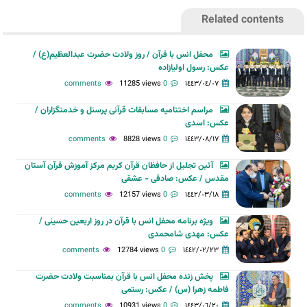
Related contents
محفل انس با قرآن / روز ولادت حضرت عبدالعظیم(ع) /
عکس: رسول اولیازاده
11285 views
0 comments
١٤٤٣/٠٤/٠٧
مراسم اختتامیه مسابقات قرآنی پرسنل و خدمتگزاران /
عکس: اسدی
8828 views
0 comments
١٤٤٣/٠٨/١٧
آئین تجلیل از حافظان قرآن کریم مرکز آموزش قرآن آستان
مقدس / عکس: صادقی - عشقی
12157 views
0 comments
١٤٤٢/٠٣/١٨
ویژه برنامه محفل انس با قرآن در روز اربعین حسینی /
عکس: مهدی شامحمدی
12784 views
0 comments
١٤٤٢/٠٢/٢٣
پخش زنده محفل انس با قرآن بمناسبت ولادت حضرت
فاطمه زهرا (س) / عکس: رستمی
10931 views
0 comments
١٤٤٣/٠٦/٢٠