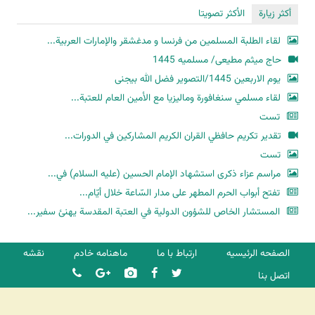
أكثر زيارة
الأكثر تصويتا
لقاء الطلبة المسلمين من فرنسا و مدغشقر والإمارات العربية...
حاج میثم مطیعی/ مسلمیه 1445
یوم الاربعین 1445/التصویر فضل الله بیجنی
لقاء مسلمي سنغافورة وماليزيا مع الأمين العام للعتبة...
تست
تقدير تكريم حافظي القران الكريم المشاركين في الدورات...
تست
مراسم عزاء ذكرى استشهاد الإمام الحسين (عليه السلام) في...
تفتح أبواب الحرم المطهر على مدار السّاعة خلال أيّام...
المستشار الخاص للشؤون الدولية في العتبة المقدسة يهنئ سفير...
الصفحه الرئیسیه
ارتباط با ما
ماهنامه خادم
نقشه
اتصل بنا