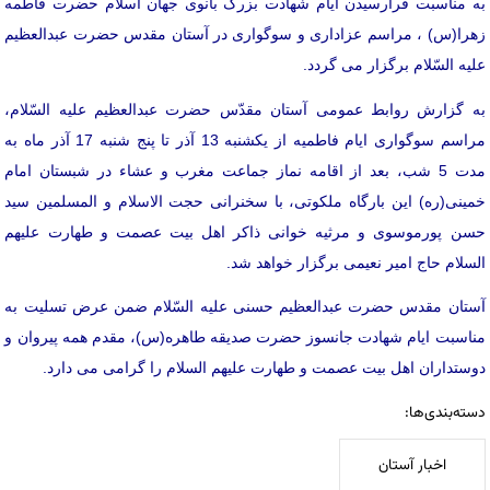
به مناسبت فرارسيدن ايام شهادت بزرگ بانوی جهان اسلام حضرت فاطمه
زهرا(س) ، مراسم عزاداری و سوگواری در آستان مقدس حضرت عبدالعظيم
عليه السّلام برگزار می گردد.
به گزارش روابط عمومی آستان مقدّس حضرت عبدالعظيم عليه السّلام،
مراسم سوگواری ایام فاطميه از یکشنبه 13 آذر تا پنج شنبه 17 آذر ماه به
مدت 5 شب، بعد از اقامه نماز جماعت مغرب و عشاء در شبستان امام
خمینی(ره) این بارگاه ملکوتی، با سخنرانی حجت الاسلام و المسلمين سید
حسن پورموسوی و مرثیه خوانی ذاکر اهل بیت عصمت و طهارت علیهم
السلام حاج امیر نعیمی برگزار خواهد شد.
آستان مقدس حضرت عبدالعظيم حسنی عليه السّلام ضمن عرض تسليت به
مناسبت ایام شهادت جانسوز حضرت صديقه طاهره(س)، مقدم همه پيروان و
دوستداران اهل بيت عصمت و طهارت علیهم السلام را گرامی می دارد.
دسته‌بندی‌ها:
اخبار آستان