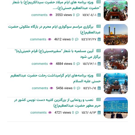
ویژه برنامه های ایام میلاد حضرت سیدالکریم(ع) با شعار
“حضرت عبدالعظیم حسنی(ع)،...
3553 views
0 comments
١٤٤٧/٠٤/٠١
برگزاری مراسم سوگواری ایام محرم در بارگاه ملکوتی حضرت
عبدالعظیم(ع)
4612 views
0 comments
١٤٤٦/١٢/٢٧
آیین مسلمیه با شعار "سفیرحسینی(ع) قیام خمینی(ره)"
برگزار می شود
4884 views
0 comments
١٤٤٦/١٢/٠١
ویژه برنامه‌های ایام گرامیداشت رحلت حضرت عبدالعظیم
حسنی علیه السلام
5456 views
0 comments
١٤٤٦/١٠/١٤
نصب و رونمایی از بزرگترین کتیبه دست نویس کشور در
حرم مطهر حضرت عبدالعظیم(ع)
4721 views
0 comments
١٤٤٦/٠٨/١٣