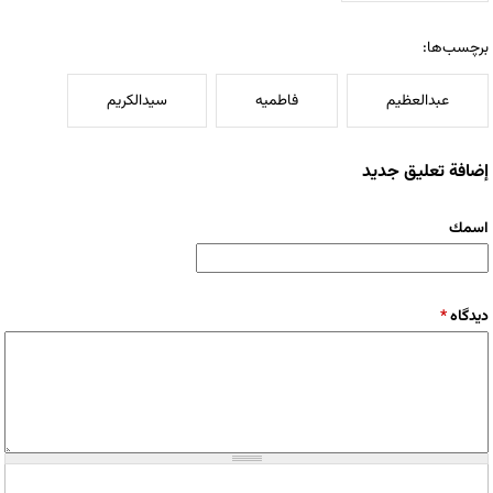
برچسب‌ها:
عبدالعظیم
فاطمیه
سیدالکریم
إضافة تعليق جديد
‏اسمك ‏
‏دیدگاه ‏
*