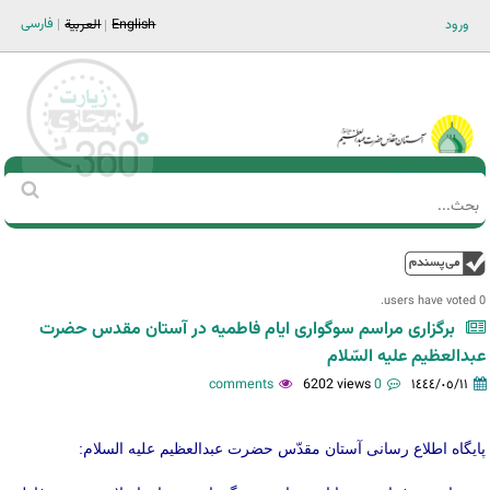
Jump to navigation
فارسی
ورود
English
العربية
Main men-AR
‏بحث
استمارة
البحث
فوق
0 users have voted.
برگزاری مراسم سوگواری ایام فاطميه در آستان مقدس حضرت
عبدالعظيم عليه السّلام
6202 views
0 comments
١٤٤٤/٠٥/١١
پايگاه اطلاع رسانی آستان مقدّس حضرت عبدالعظيم عليه السلام: