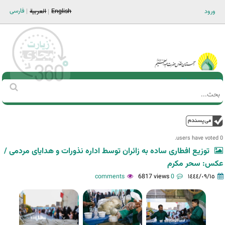
Jump to navigation
فارسی
ورود
English
العربية
Main men-AR
‏بحث
استمارة
البحث
فوق
0 users have voted.
توزیع افطاری ساده به زائران توسط اداره نذورات و هدایای مردمی /
عکس: سحر مکرم
6817 views
0 comments
١٤٤٤/٠٩/١٥