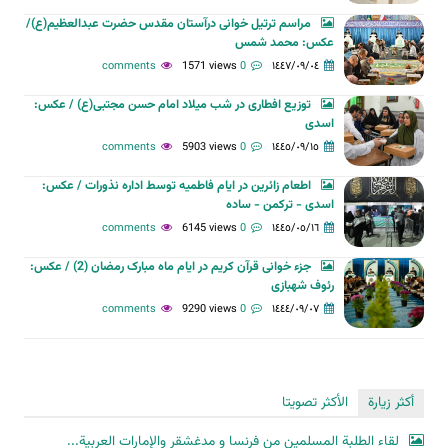
مراسم ترتیل خوانی درآستان مقدس حضرت عبدالعظیم(ع)/
عکس: محمد شمس
1571 views
0 comments
١٤٤٧/٠٩/٠٤
توزیع افطاری در شب میلاد امام حسن مجتبی(ع) / عکس:
اسدی
5903 views
0 comments
١٤٤٥/٠٩/١٥
اطعام زائرین در ایام فاطمیه توسط اداره نذورات / عکس:
اسدی - ترکمن - ساده
6145 views
0 comments
١٤٤٥/٠٥/١٦
جزء خوانی قرآن کریم در ایام ماه مبارک رمضان (2) / عکس:
رئوف شهبازی
9290 views
0 comments
١٤٤٤/٠٩/٠٧
أكثر زيارة
الأكثر تصويتا
لقاء الطلبة المسلمين من فرنسا و مدغشقر والإمارات العربية...