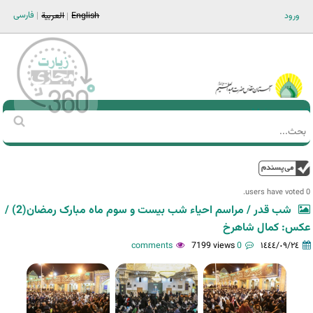
Jump to navigation
فارسی
ورود
English
العربية
Main men-AR
‏بحث
استمارة
البحث
فوق
0 users have voted.
شب قدر / مراسم احیاء شب بیست و سوم ماه مبارک رمضان(2) /
عکس: کمال شاهرخ
7199 views
0 comments
١٤٤٤/٠٩/٢٤