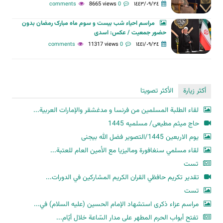
8665 views
0 comments
١٤٤٣/٠٩/٢٤
مراسم احیاء شب بیست و سوم ماه مبارک رمضان بدون
حضور جمعیت / عکس: اسدی
11317 views
0 comments
١٤٤١/٠٩/٢٤
أكثر زيارة
الأكثر تصويتا
لقاء الطلبة المسلمين من فرنسا و مدغشقر والإمارات العربية...
حاج میثم مطیعی/ مسلمیه 1445
یوم الاربعین 1445/التصویر فضل الله بیجنی
لقاء مسلمي سنغافورة وماليزيا مع الأمين العام للعتبة...
تست
تقدير تكريم حافظي القران الكريم المشاركين في الدورات...
تست
مراسم عزاء ذكرى استشهاد الإمام الحسين (عليه السلام) في...
تفتح أبواب الحرم المطهر على مدار السّاعة خلال أيّام...