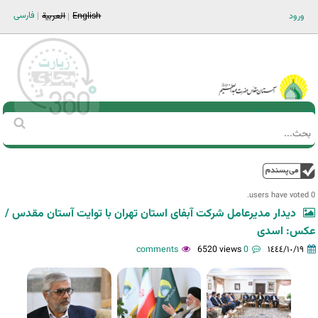
Jump to navigation
فارسی
ورود
English
العربية
Main men-AR
‏بحث
استمارة
البحث
فوق
0 users have voted.
دیدار مدیرعامل شرکت آبفای استان تهران با توایت آستان مقدس /
عکس: اسدی
6520 views
0 comments
١٤٤٤/١٠/١٩