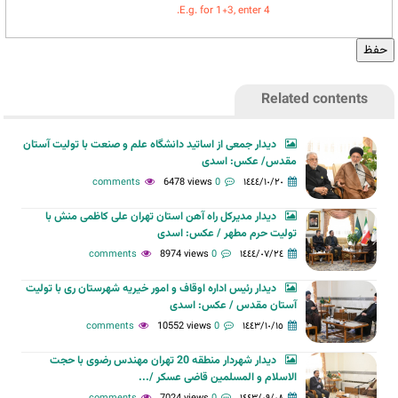
E.g. for 1+3, enter 4.
Related contents
دیدار جمعی از اساتید دانشگاه علم و صنعت با تولیت آستان
مقدس/ عکس: اسدی
6478 views
0 comments
١٤٤٤/١٠/٢٠
دیدار مدیرکل راه آهن استان تهران علی کاظمی منش با
تولیت حرم مطهر / عکس: اسدی
8974 views
0 comments
١٤٤٤/٠٧/٢٤
دیدار رئیس اداره اوقاف و امور خیریه شهرستان ری با تولیت
آستان مقدس / عکس: اسدی
10552 views
0 comments
١٤٤٣/١٠/١٥
دیدار شهردار منطقه 20 تهران مهندس رضوی با حجت
الاسلام و المسلمین قاضی عسکر /...