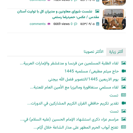
7024 views
0 comments
١٤٤٣/٠٩/٠٨
نشست شورای معاونین و مدیران کل با تولیت آستان
مقدس / عکس: حمیدرضا رستمی
6669 views
0 comments
١٤٤٣/٠٩/٠٥
أكثر زيارة
الأكثر تصويتا
لقاء الطلبة المسلمين من فرنسا و مدغشقر والإمارات العربية...
حاج میثم مطیعی/ مسلمیه 1445
یوم الاربعین 1445/التصویر فضل الله بیجنی
لقاء مسلمي سنغافورة وماليزيا مع الأمين العام للعتبة...
تست
تقدير تكريم حافظي القران الكريم المشاركين في الدورات...
تست
مراسم عزاء ذكرى استشهاد الإمام الحسين (عليه السلام) في...
تفتح أبواب الحرم المطهر على مدار السّاعة خلال أيّام...