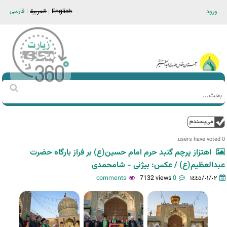
Jump to navigation
فارسی
ورود
English
العربية
Main men-AR
‏بحث
استمارة
البحث
فوق
0 users have voted.
اهتزاز پرچم گنبد حرم امام حسین(ع) بر فراز بارگاه حضرت
عبدالعظیم(ع) / عکس: بیژنی - شامحمدی
7132 views
0 comments
١٤٤٥/٠١/٠٢