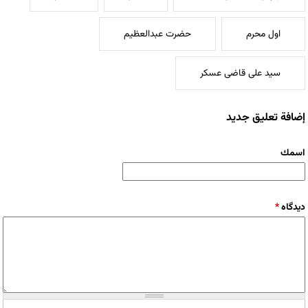
اول محرم
حضرت عبدالعظیم
سید علی قاضی عسکر
إضافة تعليق جديد
‏اسمك ‏
‏دیدگاه ‏
*