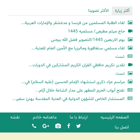
أكثر زيارة
الأكثر تصويتا
لقاء الطلبة المسلمين من فرنسا و مدغشقر والإمارات العربية...
حاج میثم مطیعی/ مسلمیه 1445
یوم الاربعین 1445/التصویر فضل الله بیجنی
لقاء مسلمي سنغافورة وماليزيا مع الأمين العام للعتبة...
تست
تقدير تكريم حافظي القران الكريم المشاركين في الدورات...
تست
مراسم عزاء ذكرى استشهاد الإمام الحسين (عليه السلام) في...
تفتح أبواب الحرم المطهر على مدار السّاعة خلال أيّام...
المستشار الخاص للشؤون الدولية في العتبة المقدسة يهنئ سفير...
الصفحه الرئیسیه
ارتباط با ما
ماهنامه خادم
نقشه
اتصل بنا