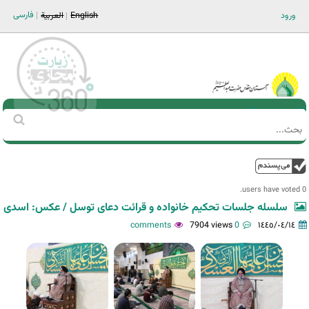
Jump to navigation
فارسی
ورود
English
العربية
Main men-AR
‏بحث
استمارة
البحث
فوق
0 users have voted.
سلسله جلسات تحکیم خانواده و قرائت دعای توسل / عکس: اسدی
7904 views
0 comments
١٤٤٥/٠٤/١٤