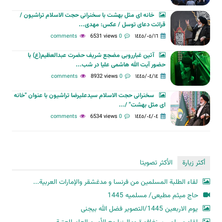
خانه ای مثل بهشت با سخنرانی حجت الاسلام تراشیون /
قرائت دعای توسل / عکس: مهدی...
6531 views
0 comments
١٤٤٥/٠٥/١٦
آئین غبارروبی مضجع شریف حضرت عبدالعظیم(ع) با
حضور آیت الله هاشمی علیا در شب...
8932 views
0 comments
١٤٤٥/٠٤/١٤
سخنرانی حجت الاسلام سیدعلیرضا تراشیون با عنوان "خانه
ای مثل بهشت" /...
6534 views
0 comments
١٤٤٥/٠٤/٠٤
أكثر زيارة
الأكثر تصويتا
لقاء الطلبة المسلمين من فرنسا و مدغشقر والإمارات العربية...
حاج میثم مطیعی/ مسلمیه 1445
یوم الاربعین 1445/التصویر فضل الله بیجنی