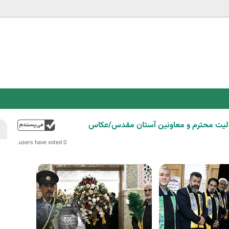
Jump to navigation
ولیت محترم و معاونین آستان مقدس/عکاس
فوق
0 users have voted.