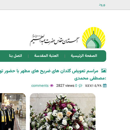
ورود
الصفحة الرئيسية
العتبة المقدسة
اتصل بنا
مراسم تعویض گلدان های ضریح های مطهر با حضور ت
:مصطفی محمدی
2827 views
0 comments
١٤٤٧/٠٤/٢٨