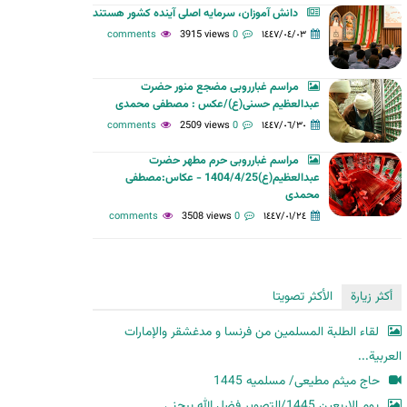
دانش آموزان، سرمایه اصلی آینده کشور هستند
ح
3915 views
0 comments
١٤٤٧/٠٤/٠٣
ث
مراسم غبارروبی مضجع منور حضرت
عبدالعظیم حسنی(ع)/عکس : مصطفی محمدی
2509 views
0 comments
١٤٤٧/٠٦/٣٠
مراسم غبارروبی حرم مطهر حضرت
عبدالعظیم(ع)1404/4/25 - عکاس:مصطفی
محمدی
3508 views
0 comments
١٤٤٧/٠١/٢٤
أكثر زيارة
الأكثر تصويتا
لقاء الطلبة المسلمين من فرنسا و مدغشقر والإمارات
العربية...
حاج میثم مطیعی/ مسلمیه 1445
یوم الاربعین 1445/التصویر فضل الله بیجنی