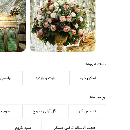
دسته‌بندی‌ها:
اماکن حرم
زیارت و بازدید
مراسم و 
برچسب‌ها:
تعویض گل
گل آرایی ضریح
حرم ح
حجت الاسلام قاضی عسکر
سیدالکریم