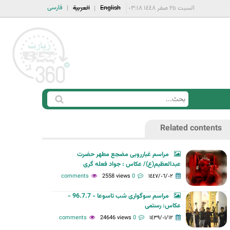
فارسی
السبت ٢٥ صفر ١٤٤٨ ٠٣:١٨
English
العربية
ا
ب
س
ح
Related contents
ت
ث
م
مراسم غبارروبی مضجع مطهر حضرت
ا
عبدالعظیم(ع)/ عکاس : جواد فعله گری
ر
2558 views
0 comments
١٤٤٧/٠٦/٠٢
ة
مراسم سوگواری شب تاسوعا - 96.7.7 -
ا
عکاس: رستمی
ل
24646 views
0 comments
١٤٣٩/٠١/١٢
ب