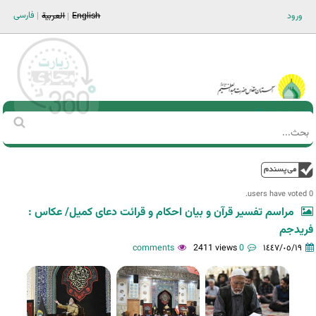
Jump to navigation
فارسی
ورود
English
العربية
Main men-AR
‏بحث
استمارة
البحث
فوق
0 users have voted.
مراسم تفسیر قرآن و بیان احکام و قرائت دعای کمیل/ عکاس :
فریدجم
2411 views
0 comments
١٤٤٧/٠٥/١٩