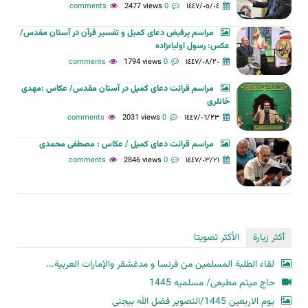
2477 views
0 comments
١٤٤٧/٠٥/٠٤
مراسم پرفیض دعای کمیل و تفسیر قرآن در آستان مقدس/
عکس: رسول اولیاءزاده
1794 views
0 comments
١٤٤٧/٠٨/٢٠
مراسم قرائت دعای کمیل در آستان مقدس/ عکاس :مهدی
خانلری
2031 views
0 comments
١٤٤٧/٠٦/٢٣
مراسم قرائت دعای کمیل / عکاس : مصطفی محمدی
2846 views
0 comments
١٤٤٧/٠٣/٢١
أكثر زيارة
الأكثر تصويتا
لقاء الطلبة المسلمين من فرنسا و مدغشقر والإمارات العربية...
حاج میثم مطیعی/ مسلمیه 1445
یوم الاربعین 1445/التصویر فضل الله بیجنی