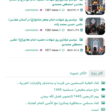
مقدس /مصطفی محمدی
1387 views
0 comments
١٤٤٧/١٢/٠٢
مراسم روز شهادت امام جعفر صادق(ع) در آستان مقدس/
عکس :حسن محمد زاده
1282 views
0 comments
١٤٤٧/١٠/٢٧
مراسم عزاداری روز شهادت حضرت امام هادی(ع)/ عکس
:مصطفی محمدی
1877 views
0 comments
١٤٤٧/٠٧/٠٤
أكثر زيارة
الأكثر تصويتا
لقاء الطلبة المسلمين من فرنسا و مدغشقر والإمارات العربية...
حاج میثم مطیعی/ مسلمیه 1445
یوم الاربعین 1445/التصویر فضل الله بیجنی
لقاء مسلمي سنغافورة وماليزيا مع الأمين العام للعتبة...
تست