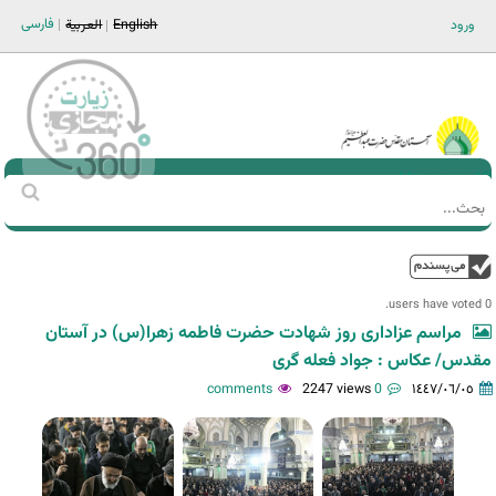
Jump to navigation
فارسی
ورود
English
العربية
Main men-AR
‏بحث
استمارة
البحث
فوق
0 users have voted.
مراسم عزاداری روز شهادت حضرت فاطمه زهرا(س) در آستان
مقدس/ عکاس : جواد فعله گری
2247 views
0 comments
١٤٤٧/٠٦/٠٥