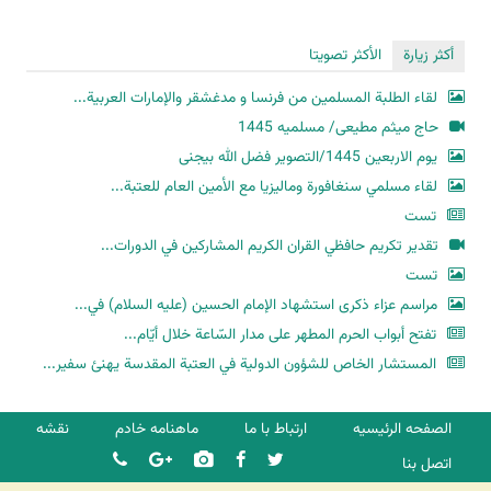
أكثر زيارة
الأكثر تصويتا
لقاء الطلبة المسلمين من فرنسا و مدغشقر والإمارات العربية...
حاج میثم مطیعی/ مسلمیه 1445
یوم الاربعین 1445/التصویر فضل الله بیجنی
لقاء مسلمي سنغافورة وماليزيا مع الأمين العام للعتبة...
تست
تقدير تكريم حافظي القران الكريم المشاركين في الدورات...
تست
مراسم عزاء ذكرى استشهاد الإمام الحسين (عليه السلام) في...
تفتح أبواب الحرم المطهر على مدار السّاعة خلال أيّام...
المستشار الخاص للشؤون الدولية في العتبة المقدسة يهنئ سفير...
الصفحه الرئیسیه
ارتباط با ما
ماهنامه خادم
نقشه
اتصل بنا