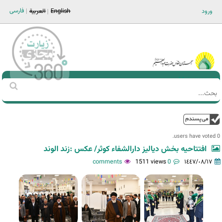
Jump to navigation
فارسی
ورود
English
العربية
Main men-AR
‏بحث
استمارة
البحث
فوق
0 users have voted.
افتتاحیه بخش دیالیز دارالشفاء کوثر/ عکس :زند الوند
1511 views
0 comments
١٤٤٧/٠٨/١٧