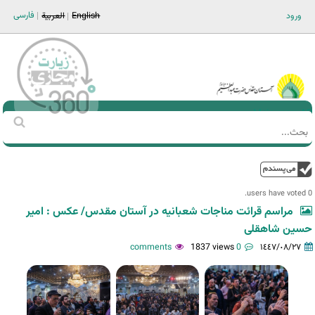
Jump to navigation
فارسی
ورود
English
العربية
Main men-AR
‏بحث
استمارة
البحث
فوق
0 users have voted.
مراسم قرائت مناجات شعبانیه در آستان مقدس/ عکس : امیر
حسین شاهقلی
1837 views
0 comments
١٤٤٧/٠٨/٢٧