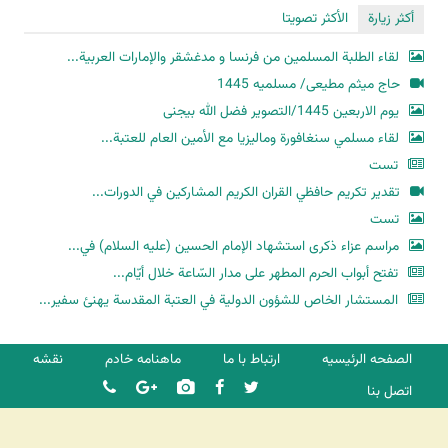
أكثر زيارة
الأكثر تصويتا
لقاء الطلبة المسلمين من فرنسا و مدغشقر والإمارات العربية...
حاج میثم مطیعی/ مسلمیه 1445
یوم الاربعین 1445/التصویر فضل الله بیجنی
لقاء مسلمي سنغافورة وماليزيا مع الأمين العام للعتبة...
تست
تقدير تكريم حافظي القران الكريم المشاركين في الدورات...
تست
مراسم عزاء ذكرى استشهاد الإمام الحسين (عليه السلام) في...
تفتح أبواب الحرم المطهر على مدار السّاعة خلال أيّام...
المستشار الخاص للشؤون الدولية في العتبة المقدسة يهنئ سفير...
الصفحه الرئیسیه
ارتباط با ما
ماهنامه خادم
نقشه
اتصل بنا