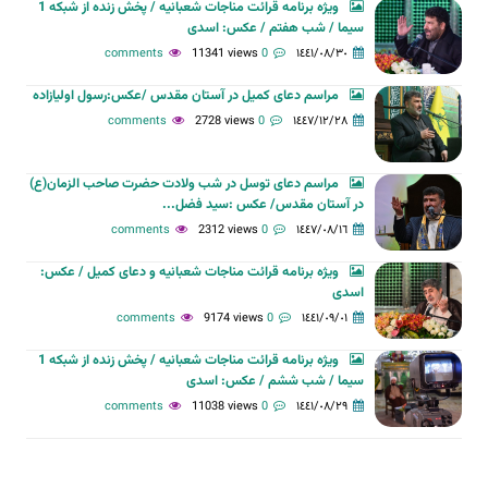
ویژه برنامه قرائت مناجات شعبانیه / پخش زنده از شبکه 1
سیما / شب هفتم / عکس: اسدی
11341 views
0 comments
١٤٤١/٠٨/٣٠
مراسم دعای کمیل در آستان مقدس /عکس:رسول اولیازاده
2728 views
0 comments
١٤٤٧/١٢/٢٨
مراسم دعای توسل در شب ولادت حضرت صاحب الزمان(ع)
در آستان مقدس/ عکس :سید فضل...
2312 views
0 comments
١٤٤٧/٠٨/١٦
ویژه برنامه قرائت مناجات شعبانیه و دعای کمیل / عکس:
اسدی
9174 views
0 comments
١٤٤١/٠٩/٠١
ویژه برنامه قرائت مناجات شعبانیه / پخش زنده از شبکه 1
سیما / شب ششم / عکس: اسدی
11038 views
0 comments
١٤٤١/٠٨/٢٩