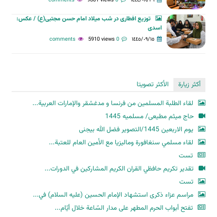
9801 views
0 comments
١٤٤٤/٠٨/٢٦
توزیع افطاری در شب میلاد امام حسن مجتبی(ع) / عکس:
اسدی
5910 views
0 comments
١٤٤٥/٠٩/١٥
أكثر زيارة
الأكثر تصويتا
لقاء الطلبة المسلمين من فرنسا و مدغشقر والإمارات العربية...
حاج میثم مطیعی/ مسلمیه 1445
یوم الاربعین 1445/التصویر فضل الله بیجنی
لقاء مسلمي سنغافورة وماليزيا مع الأمين العام للعتبة...
تست
تقدير تكريم حافظي القران الكريم المشاركين في الدورات...
تست
مراسم عزاء ذكرى استشهاد الإمام الحسين (عليه السلام) في...
تفتح أبواب الحرم المطهر على مدار السّاعة خلال أيّام...