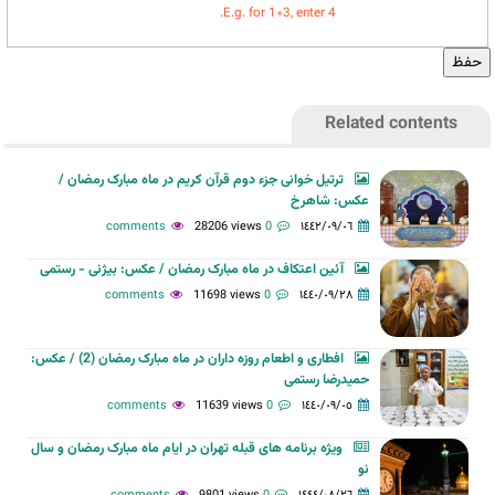
E.g. for 1+3, enter 4.
Related contents
ترتیل خوانی جزء دوم قرآن کریم در ماه مبارک رمضان /
عکس: شاهرخ
28206 views
0 comments
١٤٤٢/٠٩/٠٦
آئین اعتکاف در ماه مبارک رمضان / عکس: بیژنی - رستمی
11698 views
0 comments
١٤٤٠/٠٩/٢٨
افطاری و اطعام روزه داران در ماه مبارک رمضان (2) / عکس:
حمیدرضا رستمی
11639 views
0 comments
١٤٤٠/٠٩/٠٥
ویژه برنامه های قبله تهران در ایام ماه مبارک رمضان و سال
نو