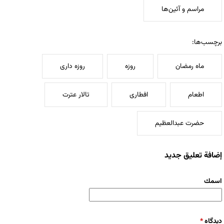
مراسم و آئین‌ها
برچسب‌ها:
ماه رمضان
روزه
روزه داری
اطعام
افطاری
تالار عترت
حضرت عبدالعظیم
إضافة تعليق جديد
‏اسمك ‏
‏دیدگاه ‏
*