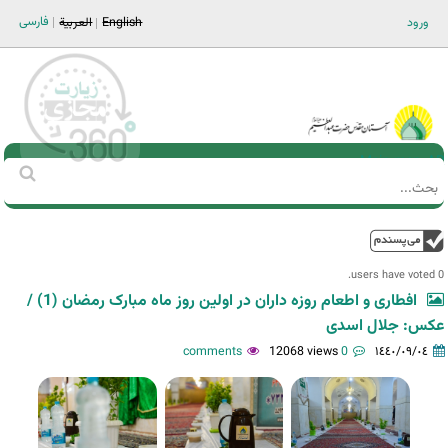
Jump to navigation
فارسی
ورود
English
العربية
Main men-AR
‏بحث
استمارة
البحث
فوق
0 users have voted.
افطاری و اطعام روزه داران در اولین روز ماه مبارک رمضان (1) /
عکس: جلال اسدی
12068 views
0 comments
١٤٤٠/٠٩/٠٤