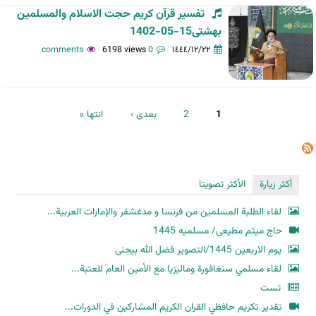
تفسیر قرآن کریم حجت الاسلام والمسلمین
بهشتی15-05-1402
6198 views
0 comments
١٤٤٤/١٢/٢٢
الصفحات
1
2
بعدی ›
انتها »
أكثر زيارة
الأكثر تصويتا
لقاء الطلبة المسلمين من فرنسا و مدغشقر والإمارات العربية...
حاج میثم مطیعی/ مسلمیه 1445
یوم الاربعین 1445/التصویر فضل الله بیجنی
لقاء مسلمي سنغافورة وماليزيا مع الأمين العام للعتبة...
تست
تقدير تكريم حافظي القران الكريم المشاركين في الدورات...