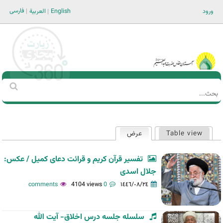
Jump to navigation
فارسی
ورود
English
العربية
Main men-AR
‏بحث
استمارة
البحث
Table view
عرض
(علامة التبويب النشطة)
التبويبات
الأساسية
تفسیر قرآن کریم و قرائت دعای کمیل / عکس:
جلال اسدی
4104 views
0 comments
١٤٤٦/٠٨/٢٤
سلسله جلسه درس اخلاق- آیت الله