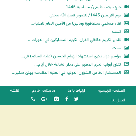
حاج میثم مطیعی/ مسلمیه 1445
یوم الاربعین 1445/التصویر فضل الله بیجنی
لقاء مسلمي سنغافورة وماليزيا مع الأمين العام للعتبة...
تست
تقدير تكريم حافظي القران الكريم المشاركين في الدورات...
تست
مراسم عزاء ذكرى استشهاد الإمام الحسين (عليه السلام) في...
تفتح أبواب الحرم المطهر على مدار السّاعة خلال أيّام...
المستشار الخاص للشؤون الدولية في العتبة المقدسة يهنئ سفير...
الصفحه الرئیسیه
ارتباط با ما
ماهنامه خادم
نقشه
اتصل بنا
شرکت کشتیرانی ترنگ دریا