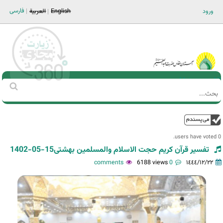
Jump to navigation
فارسی
ورود
English
العربية
Main men-AR
‏بحث
استمارة
البحث
فوق
0 users have voted.
تفسیر قرآن کریم حجت الاسلام والمسلمین بهشتی15-05-1402
6188 views
0 comments
١٤٤٤/١٢/٢٢