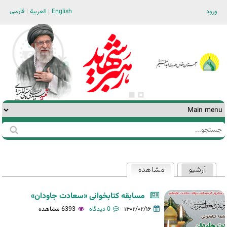
Jump to navigation
فارسی
ورود
English
العربية
جستجو
فرم
جستجو
آرشیو
مشاهده
(لبه فعال)
تب‌های
اولیه
مسابقه کتابخوانی «سعادت جاودان»
۱۴۰۲/۰۲/۱۶
0 دیدگاه
6393 مشاهده