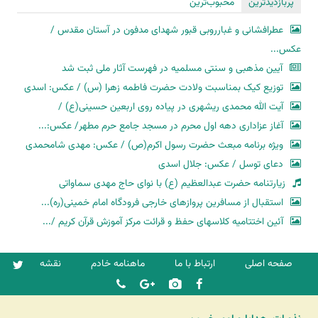
پربازدیدترین
محبوب‌ترین
عطرافشانی و غبارروبی قبور شهدای مدفون در آستان مقدس /
عکس...
آیین مذهبی و سنتی مسلمیه در فهرست آثار ملی ثبت شد
توزیع کیک بمناسبت ولادت حضرت فاطمه زهرا (س) / عکس: اسدی
آیت الله محمدی ریشهری در پیاده روی اربعین حسینی(ع) /
آغاز عزاداری دهه اول محرم در مسجد جامع حرم مطهر/ عکس:...
ویژه برنامه مبعث حضرت رسول اکرم(ص) / عکس: مهدی شامحمدی
دعای توسل / عکس: جلال اسدی
زیارتنامه حضرت عبدالعظیم (ع) با نوای حاج مهدی سماواتی
استقبال از مسافرین پروازهای خارجی فرودگاه امام خمینی(ره)...
آئین اختتامیه کلاسهای حفظ و قرائت مرکز آموزش قرآن کریم /...
صفحه اصلی
ارتباط با ما
ماهنامه خادم
نقشه