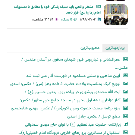
منتظر واقعی باید سبک زندگی خود را مطابق با دستورات
امام زمان(عج) قرار دهد
۱۳۹۸/۰۲/۰۳
0 دیدگاه
11184 مشاهده
پربازدیدترین
محبوب‌ترین
عطرافشانی و غبارروبی قبور شهدای مدفون در آستان مقدس /
عکس...
آیین مذهبی و سنتی مسلمیه در فهرست آثار ملی ثبت شد
توزیع کیک بمناسبت ولادت حضرت فاطمه زهرا (س) / عکس: اسدی
آیت الله محمدی ریشهری در پیاده روی اربعین حسینی(ع) /
آغاز عزاداری دهه اول محرم در مسجد جامع حرم مطهر/ عکس:...
ویژه برنامه مبعث حضرت رسول اکرم(ص) / عکس: مهدی شامحمدی
دعای توسل / عکس: جلال اسدی
زیارتنامه حضرت عبدالعظیم (ع) با نوای حاج مهدی سماواتی
استقبال از مسافرین پروازهای خارجی فرودگاه امام خمینی(ره)...