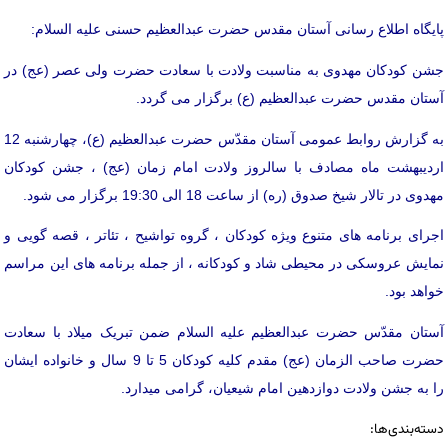
پایگاه اطلاع رسانی آستان مقدس حضرت عبدالعظیم حسنی علیه السلام:
جشن کودکان مهدوی به مناسبت ولادت با سعادت حضرت ولی عصر (عج) در
آستان مقدس حضرت عبدالعظیم (ع) برگزار می گردد.
به گزارش روابط عمومی آستان مقدّس حضرت عبدالعظیم (ع)، چهارشنبه 12
اردیبهشت ماه مصادف با سالروز ولادت امام زمان (عج) ، جشن کودکان
مهدوی در تالار شیخ صدوق (ره) از ساعت 18 الی 19:30 برگزار می شود.
اجرای برنامه های متنوع ویژه کودکان ، گروه تواشیح ، تئاتر ، قصه گویی و
نمایش عروسکی در محیطی شاد و کودکانه ، از جمله برنامه های این مراسم
خواهد بود.
آستان مقدّس حضرت عبدالعظیم علیه السلام ضمن تبریک میلاد با سعادت
حضرت صاحب الزمان (عج) مقدم کلیه کودکان 5 تا 9 سال و خانواده ایشان
را به جشن ولادت دوازدهین امام شیعیان، گرامی میدارد.
دسته‌بندی‌ها: