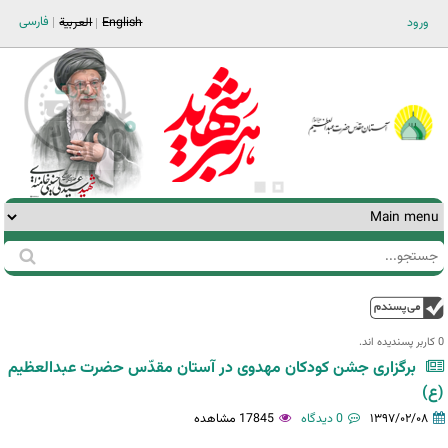
Jump to navigation
فارسی
ورود
English
العربية
جستجو
فرم
جستجو
بالا
0 کاربر پسندیده اند.‎
برگزاری جشن کودکان مهدوی در آستان مقدّس حضرت عبدالعظیم
(ع)
۱۳۹۷/۰۲/۰۸
0 دیدگاه
17845 مشاهده