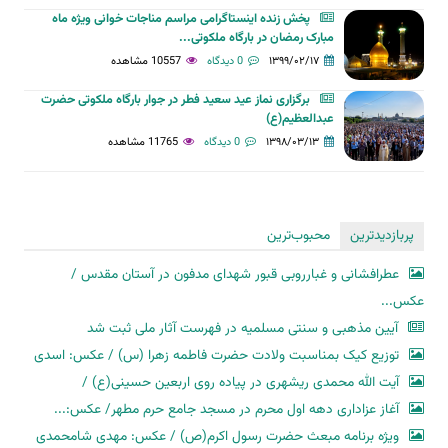
پخش زنده اینستاگرامی مراسم مناجات خوانی ویژه ماه
مبارک رمضان در بارگاه ملکوتی...
۱۳۹۹/۰۲/۱۷
0 دیدگاه
10557 مشاهده
برگزاری نماز عيد سعيد فطر در جوار بارگاه ملكوتی حضرت
عبدالعظيم(ع)
۱۳۹۸/۰۳/۱۳
0 دیدگاه
11765 مشاهده
پربازدیدترین
محبوب‌ترین
عطرافشانی و غبارروبی قبور شهدای مدفون در آستان مقدس /
عکس...
آیین مذهبی و سنتی مسلمیه در فهرست آثار ملی ثبت شد
توزیع کیک بمناسبت ولادت حضرت فاطمه زهرا (س) / عکس: اسدی
آیت الله محمدی ریشهری در پیاده روی اربعین حسینی(ع) /
آغاز عزاداری دهه اول محرم در مسجد جامع حرم مطهر/ عکس:...
ویژه برنامه مبعث حضرت رسول اکرم(ص) / عکس: مهدی شامحمدی