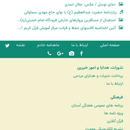
دعای توسل / عکس: جلال اسدی
زیارتنامه حضرت عبدالعظیم (ع) با نوای حاج مهدی سماواتی
استقبال از مسافرین پروازهای خارجی فرودگاه امام خمینی(ره)...
آئین اختتامیه کلاسهای حفظ و قرائت مرکز آموزش قرآن کریم /...
صفحه اصلی
ارتباط با ما
ماهنامه خادم
نقشه
نذورات، هدایا و امور خیرین
پرداخت نذورات و هدایای مردمی
ارتباط با ما
فرهنگی
برنامه های عمومی هفتگی آستان
ویژه نامه ها
قرآن آنلاین
نشریه الکترونیکی محدث