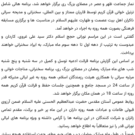
نماز جماعت ظهر و عصر در مصلای بزرگ ری برگزار خواهد شد، برنامه هائی شامل
ترتیل خوانی قرآن کریم توسط قاریان ممتاز و بین المللی، سخنرانی و مدیحه سرائی
ذاکران اهل بیت عصمت و طهارت علیهم السلام در مناسبت ها و برگزاری مسابقه
فرهنگی بصورت همه روزه به اجراء در خواهد آمد.
گفتنی است در این مراسم نورانی حجج اسلام دکتر سید علی غروی، کاردان و
عبدوست به ترتیب از دهه اول تا دهه سوم ماه مبارک، به ایراد سخنرانی خواهند
پرداخت.
بر اساس این گزارش برنامه قرائت ادعیه توسل و کمیل در سه شنبه و پنج شنبه
شب های ماه مبارک رمضان در مصلای بزرگ ری، برنامه سخنرانی، مناجات خوانی و
مرثیه سرائی با همکاری هیئت رزمندگان اسلام، همه روزه به غیر لیالی متبرکه قدر
از ساعت 24 در مسجد جامع و همچنین جلسات حفظ و قرائت قرآن کریم همه
روزه از ساعت 18 در همان مکان برگزار خواهد شد.
روابط عمومی آستان مقدس حضرت عبدالعظیم الحسنی علیه السلام ضمن آرزوی
قبولی طاعات و عبادات همه روزه داران در این ماه پر خیر و برکت، مقدم تمامی
زائران و شرکت کنندگان در این برنامه ها را گرامی داشته و ویژه برنامه های لیالی
نورانی قدر را نیز متعاقباً به اطلاع خواهد رسانید.
ضمناً در طول ماه مبارک رمضان درب های حرم مطهر جهت استفاده هرچه بیشتر