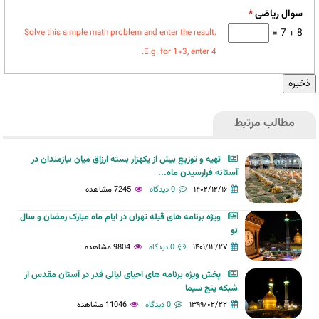
سوال ریاضی
*
8 + 7 =
Solve this simple math problem and enter the result.
E.g. for 1+3, enter 4.
مطالب مرتبط
تهیه و توزیع بیش از یکهزار بسته ارزاق میان نیازمندان در
آستانه فرارسیدن ماه...
۱۴۰۲/۱۲/۱۶
0 دیدگاه
7245 مشاهده
ویژه برنامه های قبله تهران در ایام ماه مبارک رمضان و سال
نو
۱۴۰۱/۱۲/۲۷
0 دیدگاه
9804 مشاهده
پخش ويژه برنامه های احيای ليالی قدر در آستان مقدس از
شبکه پنج سیما
۱۳۹۹/۰۲/۲۲
0 دیدگاه
11046 مشاهده