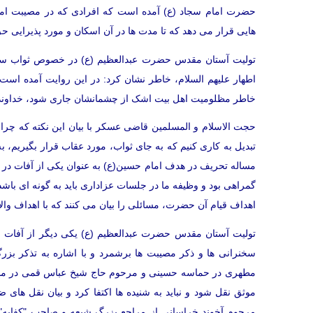
حضرت امام سجاد (ع) آمده است که افرادی که در مصیبت امام
هایی قرار می دهد که تا مدت ها در آن اسکان و مورد پذیرایی ح
تولیت آستان مقدس حضرت عبدالعظیم (ع) در خصوص ثواب سرود
خاطر مظلومیت اهل بیت اشک از چشمانشان جاری شود، خداوند م
حجت الاسلام و المسلمین قاضی عسکر با بیان این نکته که چرا با
تبدیل به کاری کنیم که به جای ثواب، مورد عقاب قرار بگیریم، به
مساله تحریف در هدف امام حسین(ع) به عنوان یکی از آفات در ع
گمراهی بود و وظیفه ما در جلسات عزاداری باید به گونه ای باشد
اهداف قیام آن حضرت، مسائلی را بیان می کنند که با اهداف و
تولیت آستان مقدس حضرت عبدالعظیم (ع) یکی دیگر از آفات مرا
سخنرانی ها و ذکر مصیبت ها برشمرد و با اشاره به تذکر بز
مطهری در حماسه حسینی و مرحوم حاج شیخ عباس قمی در منتهی ا
موثق نقل شود و نباید به شنیده ها اکتفا کرد و بیان نقل های
مرحوم آخوند خراسانی از مراجع بزرگ شیعه و صاحب "کفایه" ن