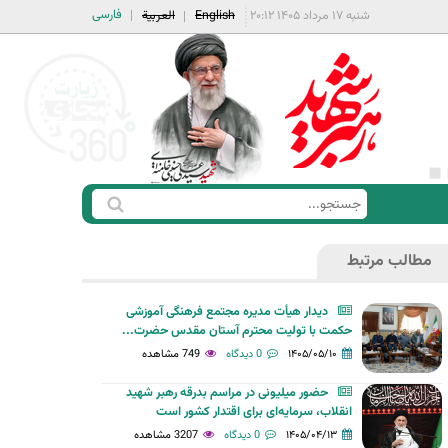
فارسی
شنبه ۱۷ مرداد ۱۴۰۵ ۲۰:۱۲
English
العربية
ج
ف
س
ر
ت
مطالب مرتبط
م
ج
ج
و
دیدار هیأت مدیره مجتمع فرهنگی آموزشی
س
حکمت با تولیت محترم آستان مقدس حضرت...
ت
۱۴۰۵/۰۵/۱۰
0 دیدگاه
749 مشاهده
ج
حضور میلیونی در مراسم بدرقه رهبر شهید
و
انقلاب، سرمایه‌ای برای اقتدار کشور است
۱۴۰۵/۰۴/۱۳
0 دیدگاه
3207 مشاهده