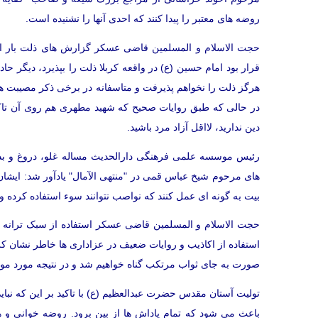
روضه های معتبر را پیدا کنند که احدی آنها را نشنیده است.
حجت الاسلام و المسلمین قاضی عسکر گزارش های ذلت بار از حا
قرار بود امام حسین (ع) در واقعه کربلا ذلت را بپذیرد، دیگر حا
هرگز ذلت را نخواهم پذیرفت و متاسفانه در برخی ذکر مصیبت
در حالی که طبق روایات صحیح که شهید مطهری هم روی آن تاکید
دین ندارید، لااقل آزاد مرد باشید.
رئیس موسسه علمی فرهنگی دارالحدیث مساله غلو، دروغ و بدعت
های مرحوم شیخ عباس قمی در "منتهی الآمال" یادآور شد: ایشا
بیت به گونه ای عمل کنند که نواصب نتوانند سوء استفاده کرده و 
حجت الاسلام و المسلمین قاضی عسکر استفاده از سبک ترانه و غن
استفاده از اکاذیب و روایات ضعیف در عزاداری ها خاطر نشان کرد: 
صورت به جای ثواب مرتکب گناه خواهیم شد و در نتیجه مورد مو
تولیت آستان مقدس حضرت عبدالعظیم (ع) با تاکید بر این که نباید 
باعث می شود که تمام پاداش ها از بین برود. روضه خوانی و هم