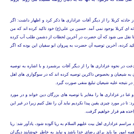
دثه کربلا را از دیگر آفات عزاداری ها ذکر کرد و اظهار داشت: اگر
دثه ای کربلا بوجود نمی آمد. حسین بن علی(ع) خود تاکید کرده اند که من
 ها نقل می شود که آن حضرت در آخرین لحظات از دشمن طلب آب کرده
 کرده، آخرین توصیه آن حضرت به پیروان ابو سفیان این بوده که اگر
 در نحوه عزاداری ها را از دیگر آفات برشمرد و با اشاره به توصیه
ن به شیعیان و بخصوص ذاکرین توصیه کرده اند که در سوگواری های اهل
در نتیجه علیه شیعیان تبلیغ منفی صورت گیرد.
ا در عزاداری ها را مغایر با توصیه های بزرگان دین خواند و در مورد
تا در مورد چیزی یقین پیدا نکردیم نباید آن را نقل کنیم زیرا در غیر این
اخذه هم قرار خواهیم گرفت.
مراسم عزاداری اهل بیت علیهم السلام به ریا آلوده شود، یادآور شد: ریا
ه امور ما باید برای رضای خدا باشد و نباید به خاطر خوشایند دیگران