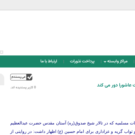
Jump to navigation
مراکز وابسته
پرداخت نذورات
ارتباط با ما
بالا
 عاشورا دور می کند
0 کاربر پسندیده اند.‎
ات مسلميه که در تالار شیخ صدوق(ره) آستان مقدس حضرت عبدالعظیم
و ثواب گریه و عزاداری برای امام حسین (ع) اظهار داشت: در روایتی از