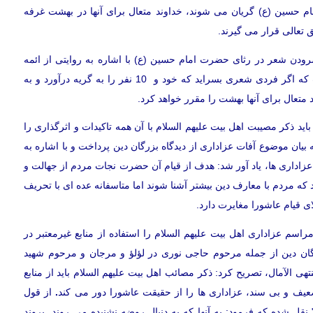
 حسین (ع) گریان می شوند، خداوند متعال برای آنها در بهشت غرفه
ق تعالی قرار می گیرند.
ن شعر در رثای حضرت امام حسین (ع) با اشاره به روایتی از ائمه
اطهار علیهم السلام، خاطر نشان کرد: در این روایت آمده است که اگر فردی شعری بسراید که خود و 10 نفر را به گریه درآورد و به
تعال برای آنها بهشت را مقرر خواهد کرد.
ید ذکر مصیبت اهل بیت علیهم السلام با آن همه تاکیدات و اثرگذاری را
 بیان موضوع آفات عزاداری از دیدگاه بزرگان دین پرداخت و با اشاره به
زاداری ها، یاد آور شد: هدف از قیام آن حضرت نجات مردم از جهالت و
 که مردم با معارف دین بیشتر آشنا شوند اما متاسفانه عده ای با تحریف
الای قیام عاشورا مغایرت دارد.
سم عزاداری اهل بیت علیهم السلام را استفاده از منابع غیرمعتبر در
رگان دین از جمله مرحوم حاجی نوری در لؤلؤ و مرجان و مرحوم شهید
لآمال، تصریح کرد: ذکر مصائب اهل بیت علیهم السلام باید از منابع
 ضعیف و بی سند، عزاداری ها را از حقیقت عاشورا دور می کند
.
از قول
قل شده که فرمود: به آنها که به دنبال روضه نشنیده می روند بروند