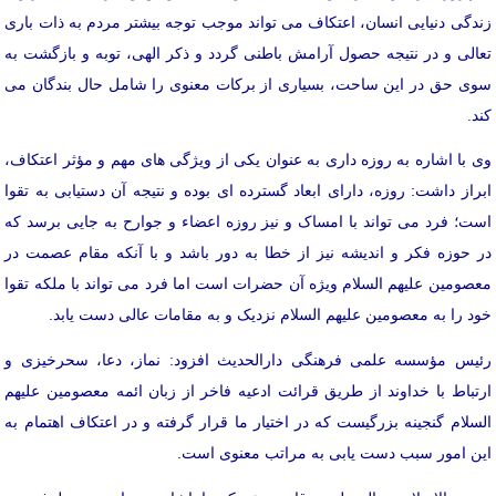
زندگی دنیایی انسان، اعتکاف می تواند موجب توجه بیشتر مردم به ذات باری
تعالی و در نتیجه حصول آرامش باطنی گردد و ذکر الهی، توبه و بازگشت به
سوی حق در این ساحت، بسیاری از برکات معنوی را شامل حال بندگان می
کند.
وی با اشاره به روزه داری به عنوان یکی از ویژگی های مهم و مؤثر اعتکاف،
ابراز داشت: روزه، دارای ابعاد گسترده ای بوده و نتیجه آن دستیابی به تقوا
است؛ فرد می تواند با امساک و نیز روزه اعضاء و جوارح به جایی برسد که
در حوزه فکر و اندیشه نیز از خطا به دور باشد و با آنکه مقام عصمت در
معصومین علیهم السلام ویژه آن حضرات است اما فرد می تواند با ملکه تقوا
خود را به معصومین علیهم السلام نزدیک و به مقامات عالی دست یابد.
رئیس مؤسسه علمی فرهنگی دارالحدیث افزود: نماز، دعا، سحرخیزی و
ارتباط با خداوند از طریق قرائت ادعیه فاخر از زبان ائمه معصومین علیهم
السلام گنجینه بزرگیست که در اختیار ما قرار گرفته و در اعتکاف اهتمام به
این امور سبب دست یابی به مراتب معنوی است.