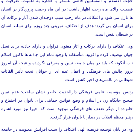
حجت الاسلام و المسلمین قاضی عسکر با اشاره به اهمیت، ظرفیت و
فضیلت والای ماه رجب اظهار داشت: در این ماه رحمت پروردگار بر انسان
ها نازل می شود و اعتکاف در ماه رجب سبب دوچندان شدن آثار و برکات آن
برای انسان می گردد؛ هدف از اعتکاف، تمرینی چند روزه برای تسلط انسان
بر شیطان نفس است.
وی اعتکاف را دارای برکات و آثار معنوی فراوان و دارای جاذبه برای نسل
جوان توصیف کرده و افزود: متأسفانه با وجود تمام این جاذبه ها تاکنون اسلام
ناب آنگونه که باید در میان جامعه تبیین و معرفی نگردیده و نتیجه آن امروز
بروز چالش های فرهنگی و اغفال عده ای از جوانان تحت تأثیر القائات
شیطانی در ناامنی‌های اخیر کشور است.
رئیس مؤسسه علمی فرهنگی دارالحدیث خاطر نشان ساخت: عدم تبیین
صحیح جایگاه زن در اسلام و وضع قوانین حمایتی برای بانوان در اجتماع و
خانواده از دیگر ضعف های فرهنگی موجود است که اخیرا نیز مورد اشاره
رهبر معظم انقلاب در دیدار با بانوان قرار گرفت.
وی در پایان توسعه فریضه الهی اعتکاف را سبب افزایش معنویت در جامعه