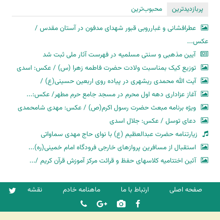
پربازدیدترین
محبوب‌ترین
عطرافشانی و غبارروبی قبور شهدای مدفون در آستان مقدس /
عکس...
آیین مذهبی و سنتی مسلمیه در فهرست آثار ملی ثبت شد
توزیع کیک بمناسبت ولادت حضرت فاطمه زهرا (س) / عکس: اسدی
آیت الله محمدی ریشهری در پیاده روی اربعین حسینی(ع) /
آغاز عزاداری دهه اول محرم در مسجد جامع حرم مطهر/ عکس:...
ویژه برنامه مبعث حضرت رسول اکرم(ص) / عکس: مهدی شامحمدی
دعای توسل / عکس: جلال اسدی
زیارتنامه حضرت عبدالعظیم (ع) با نوای حاج مهدی سماواتی
استقبال از مسافرین پروازهای خارجی فرودگاه امام خمینی(ره)...
آئین اختتامیه کلاسهای حفظ و قرائت مرکز آموزش قرآن کریم /...
صفحه اصلی
ارتباط با ما
ماهنامه خادم
نقشه