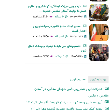
دیدار وزیر میراث فرهنگی، گردشگری و صنایع
دستی با تولیت آستان مقدس حضرت...
۱۴۰۵/۰۴/۰۲
0 دیدگاه
2124 مشاهده
مسیر نجات منابع کشور در صرفه‌جویی و
اعتدال است
۱۴۰۵/۰۲/۳۱
0 دیدگاه
4856 مشاهده
تصمیم‌های ملی باید با تبعیت و وحدت دنبال
شود
۱۴۰۵/۰۱/۲۰
0 دیدگاه
3056 مشاهده
پربازدیدترین
محبوب‌ترین
عطرافشانی و غبارروبی قبور شهدای مدفون در آستان
مقدس / عکس...
آیین مذهبی و سنتی مسلمیه در فهرست آثار ملی ثبت شد
توزیع کیک بمناسبت ولادت حضرت فاطمه زهرا (س) /