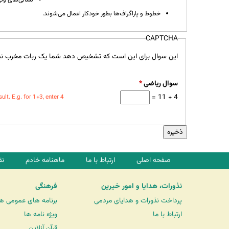
خطوط و پاراگراف‌ها بطور خودکار اعمال می‌شوند.
CAPTCHA
این سوال برای این است که تشخیص دهد شما یک ربات مخرب نی
سوال ریاضی
*
4 + 11 =
t. E.g. for 1+3, enter 4.
صفحه اصلی
ارتباط با ما
ماهنامه خادم
نق
نذورات، هدایا و امور خیرین
فرهنگی
پرداخت نذورات و هدایای مردمی
برنامه های عمومی ه
ارتباط با ما
ویژه نامه ها
قرآن آنلاین