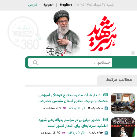
فارسی
شنبه ۱۷ مرداد ۱۴۰۵ ۰۰:۲۵
English
العربية
ج
ف
س
ر
ت
مطالب مرتبط
م
ج
ج
و
دیدار هیأت مدیره مجتمع فرهنگی آموزشی
س
حکمت با تولیت محترم آستان مقدس حضرت...
ت
۱۴۰۵/۰۵/۱۰
0 دیدگاه
709 مشاهده
ج
حضور میلیونی در مراسم بدرقه رهبر شهید
و
انقلاب، سرمایه‌ای برای اقتدار کشور است
۱۴۰۵/۰۴/۱۳
0 دیدگاه
3192 مشاهده