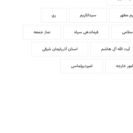
م مطهر
سیدالکریم
ری
سلامی
فرماندهی سپاه
نماز جمعه
آیت الله آل هاشم
استان آذربایجان شرقی
امور خارجه
امیردیپلماسی