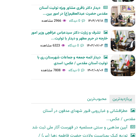
دیدار دکتر باقری مشاور ویژه تولیت آستان
مقدس حضرت عبدالعظیم(ع) در امور بین...
۱۴۰۴/۰۹/۱۸
0 دیدگاه
2966 مشاهده
تشرف و زیارت دکتر سیدعباس عراقچی وزیر امور
خارجه در حرم مطهر و دیدار با تولیت...
۱۴۰۳/۰۶/۰۳
0 دیدگاه
6323 مشاهده
دیدار ائمه جمعه و جماعات شهرستان ری با
تولیت آستان مقدس / عکس: اسدی
۱۴۰۲/۰۸/۰۶
0 دیدگاه
7808 مشاهده
پربازدیدترین
محبوب‌ترین
عطرافشانی و غبارروبی قبور شهدای مدفون در آستان
مقدس / عکس...
آیین مذهبی و سنتی مسلمیه در فهرست آثار ملی ثبت شد
توزیع کیک بمناسبت ولادت حضرت فاطمه زهرا (س) /