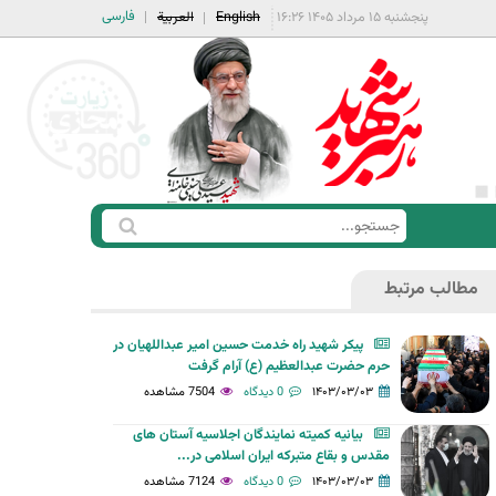
فارسی
پنجشنبه ۱۵ مرداد ۱۴۰۵ ۱۶:۲۶
English
العربية
ج
ف
س
ر
ت
مطالب مرتبط
م
ج
ج
و
پیکر شهید راه خدمت حسین امیر عبداللهیان در
س
حرم حضرت عبدالعظیم (ع) آرام گرفت
ت
۱۴۰۳/۰۳/۰۳
0 دیدگاه
7504 مشاهده
ج
بیانیه کمیته نمایندگان اجلاسیه آستان های
و
مقدس و بقاع متبرکه ایران اسلامی در...
۱۴۰۳/۰۳/۰۳
0 دیدگاه
7124 مشاهده