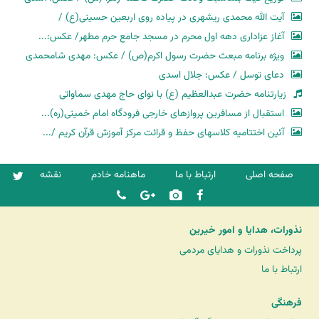
آیت الله محمدی ریشهری در پیاده روی اربعین حسینی(ع) /
آغاز عزاداری دهه اول محرم در مسجد جامع حرم مطهر/ عکس:...
ویژه برنامه مبعث حضرت رسول اکرم(ص) / عکس: مهدی شامحمدی
دعای توسل / عکس: جلال اسدی
زیارتنامه حضرت عبدالعظیم (ع) با نوای حاج مهدی سماواتی
استقبال از مسافرین پروازهای خارجی فرودگاه امام خمینی(ره)...
آئین اختتامیه کلاسهای حفظ و قرائت مرکز آموزش قرآن کریم /...
صفحه اصلی
ارتباط با ما
ماهنامه خادم
نقشه
نذورات، هدایا و امور خیرین
پرداخت نذورات و هدایای مردمی
ارتباط با ما
فرهنگی