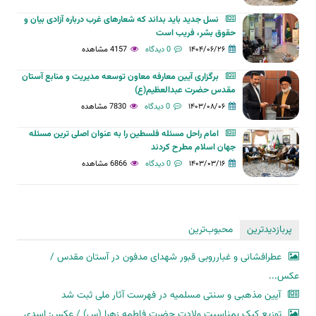
نسل جدید باید بداند که شعارهای غرب درباره آزادی بیان و
حقوق بشر، فریب است
۱۴۰۴/۰۶/۲۶
0 دیدگاه
4157 مشاهده
برگزاری آیین معارفه معاون توسعه مدیریت و منابع آستان‌
مقدس‌ حضرت‌ عبدالعظیم(ع)
۱۴۰۳/۰۸/۰۶
0 دیدگاه
7830 مشاهده
امام راحل مسئله فلسطین را به عنوان اصلی ترین مسئله
جهان اسلام مطرح کردند
۱۴۰۳/۰۳/۱۶
0 دیدگاه
6866 مشاهده
پربازدیدترین
محبوب‌ترین
عطرافشانی و غبارروبی قبور شهدای مدفون در آستان مقدس /
عکس...
آیین مذهبی و سنتی مسلمیه در فهرست آثار ملی ثبت شد
توزیع کیک بمناسبت ولادت حضرت فاطمه زهرا (س) / عکس: اسدی