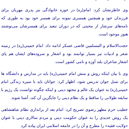
وی خاطرنشان کرد: امام(ره) در حوزه خانوادگی نیز پدری مهربان برای
فرزندان خود و همچنین همسری نمونه برای همسر خود بود به طوری که
نامه‌های سرشار از محبتی که در دوران تبعید برای همسرشان می‌نوشتند
هنوز موجود است.
حجت‌الاسلام و المسلمین قاضی عسکر ادامه داد: امام خمینی(ره) در زمینه
شعر و ادبیات نیز بسیار توانمند بود و اشعار و سروده‌های ایشان هم پای
اشعار شاعران بلند آوزه و نامی کشور است.
وی با بیان اینکه روش و منش امام خمینی(ره) باید در مدارس و دانشگاه‌ ها
برای نسل جوان تدریس شود، اظهار کرد: جوانان باید با سیره زندگی امام
خمینی(ره) به عنوان یک عالم و مجتهد دینی و اینکه چگونه توانست یک رژیم با
سابقه طولانی را ساقط و یک نظام دینی را جایگزین آن کند، آشنا شوند.
خطیب حرم مطهر رضوی تصریح کرد: امام بعد از براندازی نظام شاهنشاهی
یک روش جدیدی را به عنوان حکومت دینی و مردم سالاری دینی با عنوان
«ولایت فقیه» را مطرح و آن را در جامعه اسلامی ایران پیاده کرد.