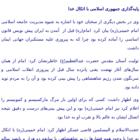
پایه‌گذاری جمهوری اسلامی با اتکال خدا
وی در بخش دیگری از سخنان خود با اشاره به شیوه مدیریت جامعه اسلامی
امام خمینی(ره) بیان کرد: امام(ره) قبل از آمدن به ایران پیش نویس قانون
اساسی را آماده کرده بود چرا که به پیروزی علیه مستکبران جهانی ایمان
داشت.
تولیت آستان مقدس حضرت عبدالعظیم(ع) خاطرنشان کرد: امام از همان
سال‌های آغاز نهضت یعنی پانزده سال قبل از پیروزی انقلاب اسلامی و
سرنگون شدن رژیم شاهنشاهی را پیش بینی کرده بود و آن را به مردم نوید
داده بود.
وی اظهار داشت: کسی که برای اولین بار مرگ مارکسیسم و کمونیسم را
اعلام کرد نیز امام خمینی(ره) بود و این پیش بینی‌های درست و دقیق نتیجه
اتصال ایشان به عالم بالا و تقرب او به خدا بود.
حجت‌الاسلام و المسلمین قاضی عسکر اظهار کرد: امام خمینی(ره) با اتکال
به خدا با وجود همه فشارها رژیم شاهنشاهی با سابقه دو هزار و پانصد ساله