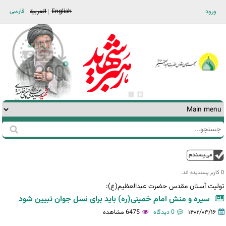
Jump to navigation
فارسی
ورود
English
العربية
جستجو
فرم
جستجو
بالا
0 کاربر پسندیده اند.‎
تولیت آستان مقدس حضرت عبدالعظیم(ع):
سیره و منش امام خمینی(ره) باید برای نسل جوان تبیین شود
۱۴۰۲/۰۳/۱۶
0 دیدگاه
6475 مشاهده