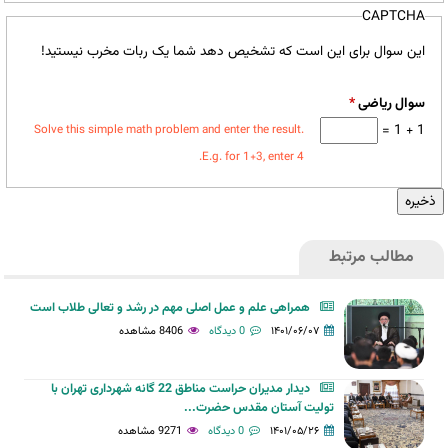
CAPTCHA
این سوال برای این است که تشخیص دهد شما یک ربات مخرب نیستید!
سوال ریاضی
*
1 + 1 =
Solve this simple math problem and enter the result.
E.g. for 1+3, enter 4.
مطالب مرتبط
همراهی علم و عمل اصلی مهم در رشد و تعالی طلاب است
۱۴۰۱/۰۶/۰۷
0 دیدگاه
8406 مشاهده
دیدار مدیران حراست مناطق 22 گانه شهرداری تهران با
تولیت آستان مقدس حضرت...
۱۴۰۱/۰۵/۲۶
0 دیدگاه
9271 مشاهده