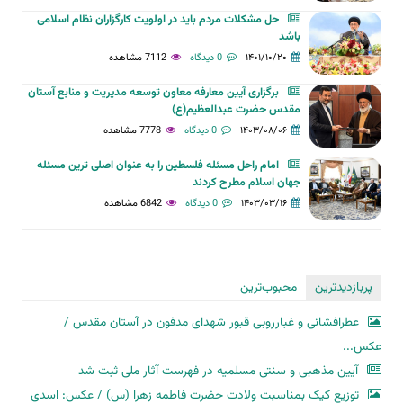
حل مشکلات مردم باید در اولویت کارگزاران نظام اسلامی
باشد
۱۴۰۱/۱۰/۲۰
0 دیدگاه
7112 مشاهده
برگزاری آیین معارفه معاون توسعه مدیریت و منابع آستان‌
مقدس‌ حضرت‌ عبدالعظیم(ع)
۱۴۰۳/۰۸/۰۶
0 دیدگاه
7778 مشاهده
امام راحل مسئله فلسطین را به عنوان اصلی ترین مسئله
جهان اسلام مطرح کردند
۱۴۰۳/۰۳/۱۶
0 دیدگاه
6842 مشاهده
پربازدیدترین
محبوب‌ترین
عطرافشانی و غبارروبی قبور شهدای مدفون در آستان مقدس /
عکس...
آیین مذهبی و سنتی مسلمیه در فهرست آثار ملی ثبت شد
توزیع کیک بمناسبت ولادت حضرت فاطمه زهرا (س) / عکس: اسدی