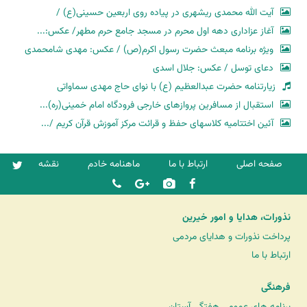
آیت الله محمدی ریشهری در پیاده روی اربعین حسینی(ع) /
آغاز عزاداری دهه اول محرم در مسجد جامع حرم مطهر/ عکس:...
ویژه برنامه مبعث حضرت رسول اکرم(ص) / عکس: مهدی شامحمدی
دعای توسل / عکس: جلال اسدی
زیارتنامه حضرت عبدالعظیم (ع) با نوای حاج مهدی سماواتی
استقبال از مسافرین پروازهای خارجی فرودگاه امام خمینی(ره)...
آئین اختتامیه کلاسهای حفظ و قرائت مرکز آموزش قرآن کریم /...
صفحه اصلی
ارتباط با ما
ماهنامه خادم
نقشه
نذورات، هدایا و امور خیرین
پرداخت نذورات و هدایای مردمی
ارتباط با ما
فرهنگی
برنامه های عمومی هفتگی آستان