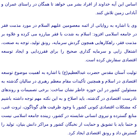
اساس این آیه خداوند از افراد بشر می خواهد تا همگان در راستای عمران و
آبادانی زمین تلاش کنند.
وی با اشاره به روایاتی از ائمه معصومین علیهم السلام در مورد مذمت فقر
در جامعه اسلامی افزود: اسلام به شدت با فقر مبارزه می کرده و علاوه بر
مذمت فقر، راهکارهایی همچون گردش سرمایه، رونق تولید، توجه به صنعت،
اشتغال زایی و سرمایه گذاری صحیح را برای فقرزدایی و ایجاد توسعه
اقتصادی سفارش کرده است.
تولیت آستان مقدس حضرت عبدالعظیم(ع) با اشاره به اهمیت موضوع توسعه
اقتصادی در اسلام و همچنین تأکیدات مقام معظم رهبری در سالیان گذشته به
مسئولین کشور در این حوزه خاطر نشان ساخت: برخی تصمیمات و روندهای
نادرست اقتصادی در گذشته، باید اصلاح و به این نکته مهم توجه داشته باشیم
که مشکلات اقتصادی کنونی کشور با وجود ظرفیت های گوناگون، ثروت غنی،
منابع گسترده و نیروی انسانی شایسته در کشور، زیبنده جامعه اسلامی نیست
و حتما باید با تشویق و حمایت از نخبگان کشور و مراکز دانش بنیان، تولید را
گسترش داد و رونق اقتصادی ایجاد کرد.