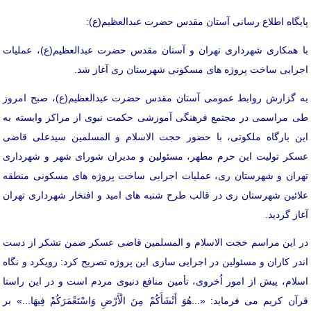
پایگاه اطلاع رسانی آستان مقدس حضرت عبدالعظیم(ع):
با همکاری شهرداری تهران و آستان مقدس حضرت عبدالعظیم(ع)، عملیات
اجرایی ساخت پروژه های مسکونی شهرستان ری آغاز شد.
به گزارش روابط عمومی آستان مقدس حضرت عبدالعظیم(ع)، صبح امروز
طی مراسمی در مجتمع فرهنگی آموزشی حکمت نبوی از مراکز وابسته به
این بارگاه ملکوتی، با حضور حجت الاسلام و المسلمین سیدعلی قاضی
عسکر تولیت این حرم مطهر، مسئولین و مدیران شورای شهر و شهرداری
تهران و شهرستان ری، عملیات اجرایی ساخت پروژه های مسکونی منطقه
علائین شهرستان ری در قالب طرح شنبه های امید و افتخار شهرداری تهران
آغاز گردید.
در این مراسم حجت الاسلام و المسلمین قاضی عسکر ضمن تشکر از دست
اندر کاران و مسئولین در اجرایی سازی این پروژه تصریح کرد: رویکرد و نگاه
اسلام، پیش از امور اُخروی، تأمین منافع دنیوی مردم است و در این راستا
قرآن کریم می فرماید: «...هُوَ أَنْشَأَكُمْ مِنَ الْأَرْضِ وَاسْتَعْمَرَكُمْ فِيهَا...» بر