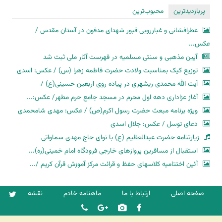
پربازدیدترین
محبوب‌ترین
عطرافشانی و غبارروبی قبور شهدای مدفون در آستان مقدس /
عکس...
آیین مذهبی و سنتی مسلمیه در فهرست آثار ملی ثبت شد
توزیع کیک بمناسبت ولادت حضرت فاطمه زهرا (س) / عکس: اسدی
آیت الله محمدی ریشهری در پیاده روی اربعین حسینی(ع) /
آغاز عزاداری دهه اول محرم در مسجد جامع حرم مطهر/ عکس:...
ویژه برنامه مبعث حضرت رسول اکرم(ص) / عکس: مهدی شامحمدی
دعای توسل / عکس: جلال اسدی
زیارتنامه حضرت عبدالعظیم (ع) با نوای حاج مهدی سماواتی
استقبال از مسافرین پروازهای خارجی فرودگاه امام خمینی(ره)...
آئین اختتامیه کلاسهای حفظ و قرائت مرکز آموزش قرآن کریم /...
صفحه اصلی
ارتباط با ما
ماهنامه خادم
نقشه