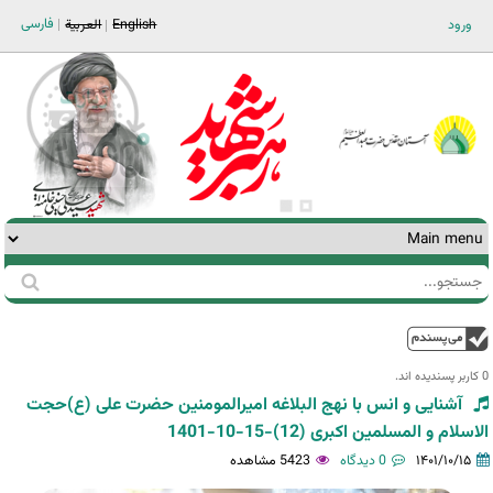
Jump to navigation
فارسی
ورود
English
العربية
جستجو
فرم
جستجو
بالا
0 کاربر پسندیده اند.‎
آشنایی و انس با نهج البلاغه امیرالمومنین حضرت علی (ع)حجت
الاسلام و المسلمین اکبری (12)-15-10-1401
۱۴۰۱/۱۰/۱۵
0 دیدگاه
5423 مشاهده