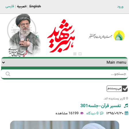
Jump to navigation
فارسی
ورود
English
العربية
جستجو
فرم
جستجو
بالا
0 کاربر پسندیده اند.‎
تفسیر قرآن-جلسه301
۱۳۹۵/۰۹/۳۰
0 دیدگاه
16199 مشاهده