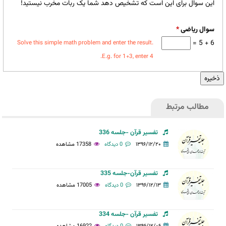
این سوال برای این است که تشخیص دهد شما یک ربات مخرب نیستید!
سوال ریاضی
*
6 + 5 =
Solve this simple math problem and enter the result.
E.g. for 1+3, enter 4.
مطالب مرتبط
تفسیر قرآن -جلسه 336
۱۳۹۶/۱۲/۲۰
0 دیدگاه
17358 مشاهده
تفسیر قرآن-جلسه 335
۱۳۹۶/۱۲/۱۳
0 دیدگاه
17005 مشاهده
تفسیر قرآن -جلسه 334