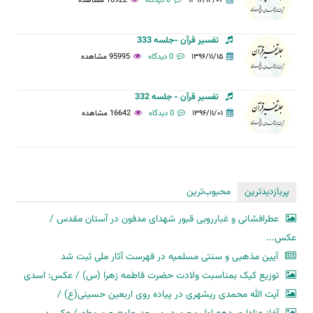
۱۳۹۶/۱۲/۰۶
0 دیدگاه
16922 مشاهده
تفسیر قرآن -جلسه 333
۱۳۹۶/۱۱/۱۵
0 دیدگاه
95995 مشاهده
تفسیر قرآن - جلسه 332
۱۳۹۶/۱۱/۰۱
0 دیدگاه
16642 مشاهده
پربازدیدترین
محبوب‌ترین
عطرافشانی و غبارروبی قبور شهدای مدفون در آستان مقدس /
عکس...
آیین مذهبی و سنتی مسلمیه در فهرست آثار ملی ثبت شد
توزیع کیک بمناسبت ولادت حضرت فاطمه زهرا (س) / عکس: اسدی
آیت الله محمدی ریشهری در پیاده روی اربعین حسینی(ع) /