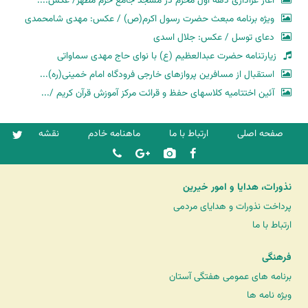
آغاز عزاداری دهه اول محرم در مسجد جامع حرم مطهر/ عکس:...
ویژه برنامه مبعث حضرت رسول اکرم(ص) / عکس: مهدی شامحمدی
دعای توسل / عکس: جلال اسدی
زیارتنامه حضرت عبدالعظیم (ع) با نوای حاج مهدی سماواتی
استقبال از مسافرین پروازهای خارجی فرودگاه امام خمینی(ره)...
آئین اختتامیه کلاسهای حفظ و قرائت مرکز آموزش قرآن کریم /...
صفحه اصلی
ارتباط با ما
ماهنامه خادم
نقشه
نذورات، هدایا و امور خیرین
پرداخت نذورات و هدایای مردمی
ارتباط با ما
فرهنگی
برنامه های عمومی هفتگی آستان
ویژه نامه ها