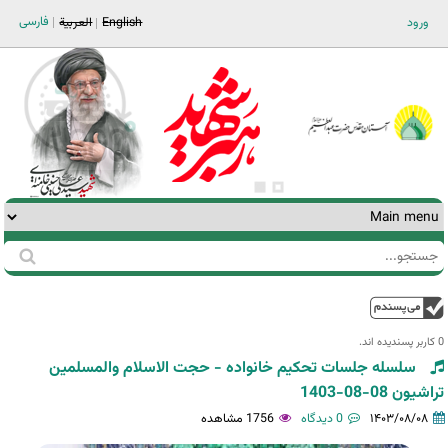
Jump to navigation
فارسی
ورود
English
العربية
جستجو
فرم
جستجو
بالا
0 کاربر پسندیده اند.‎
سلسله جلسات تحکیم خانواده - حجت الاسلام والمسلمین
تراشیون 08-08-1403
۱۴۰۳/۰۸/۰۸
0 دیدگاه
1756 مشاهده