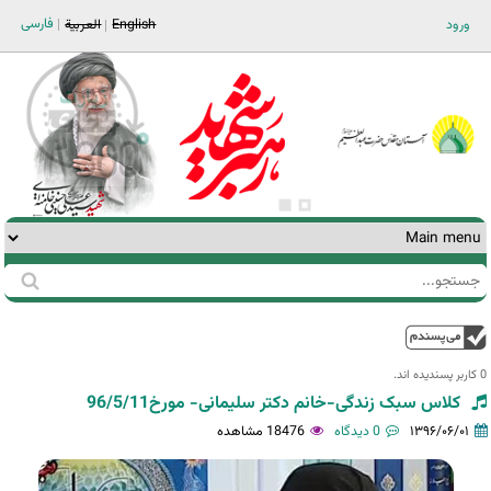
Jump to navigation
فارسی
ورود
English
العربية
جستجو
فرم
جستجو
بالا
0 کاربر پسندیده اند.‎
کلاس سبک زندگی-خانم دکتر سلیمانی- مورخ96/5/11
۱۳۹۶/۰۶/۰۱
0 دیدگاه
18476 مشاهده