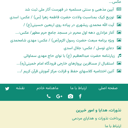
عکس...
آیین مذهبی و سنتی مسلمیه در فهرست آثار ملی ثبت شد
توزیع کیک بمناسبت ولادت حضرت فاطمه زهرا (س) / عکس: اسدی
آیت الله محمدی ریشهری در پیاده روی اربعین حسینی(ع) /
آغاز عزاداری دهه اول محرم در مسجد جامع حرم مطهر/ عکس:...
ویژه برنامه مبعث حضرت رسول اکرم(ص) / عکس: مهدی شامحمدی
دعای توسل / عکس: جلال اسدی
زیارتنامه حضرت عبدالعظیم (ع) با نوای حاج مهدی سماواتی
استقبال از مسافرین پروازهای خارجی فرودگاه امام خمینی(ره)...
آئین اختتامیه کلاسهای حفظ و قرائت مرکز آموزش قرآن کریم /...
صفحه اصلی
ارتباط با ما
ماهنامه خادم
نقشه
نذورات، هدایا و امور خیرین
پرداخت نذورات و هدایای مردمی
ارتباط با ما