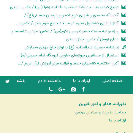
توزیع کیک بمناسبت ولادت حضرت فاطمه زهرا (س) / عکس: اسدی
آیت الله محمدی ریشهری در پیاده روی اربعین حسینی(ع) /
آغاز عزاداری دهه اول محرم در مسجد جامع حرم مطهر/ عکس:...
ویژه برنامه مبعث حضرت رسول اکرم(ص) / عکس: مهدی شامحمدی
دعای توسل / عکس: جلال اسدی
زیارتنامه حضرت عبدالعظیم (ع) با نوای حاج مهدی سماواتی
استقبال از مسافرین پروازهای خارجی فرودگاه امام خمینی(ره)...
آئین اختتامیه کلاسهای حفظ و قرائت مرکز آموزش قرآن کریم /...
صفحه اصلی
ارتباط با ما
ماهنامه خادم
نقشه
نذورات، هدایا و امور خیرین
پرداخت نذورات و هدایای مردمی
ارتباط با ما