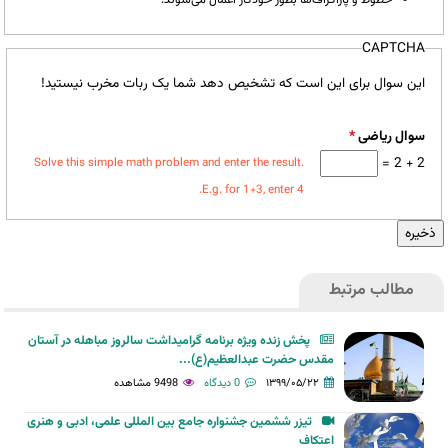
CAPTCHA
این سوال برای این است که تشخیص دهد شما یک ربات مخرب نیستید!
سوال ریاضی
*
2 + 2 =
Solve this simple math problem and enter the result.
E.g. for 1+3, enter 4.
مطالب مرتبط
پخش زنده ویژه برنامه گرامیداشت سالروز مباهله در آستان
مقدس حضرت عبدالعظیم(ع)...
۱۳۹۹/۰۵/۲۲
0 دیدگاه
9498 مشاهده
تیزر ششمین جشنواره جامع بین المللی علمی، ادبی و هنری
اعتکاف