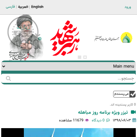
Jump to navigation
فارسی
ورود
English
العربية
جستجو
فرم
جستجو
بالا
0 کاربر پسندیده اند.‎
تیزر ویژه برنامه روز مباهله
۱۳۹۸/۰۶/۰۳
0 دیدگاه
11679 مشاهده