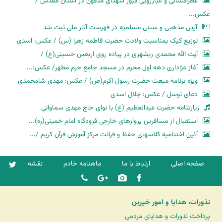
عطرافشانی و غبارروبی قبور شهدای مدفون در آستان مقدس /
عکس...
آیین مذهبی و سنتی مسلمیه در فهرست آثار ملی ثبت شد
توزیع کیک بمناسبت ولادت حضرت فاطمه زهرا (س) / عکس: اسدی
آیت الله محمدی ریشهری در پیاده روی اربعین حسینی(ع) /
آغاز عزاداری دهه اول محرم در مسجد جامع حرم مطهر/ عکس:...
ویژه برنامه مبعث حضرت رسول اکرم(ص) / عکس: مهدی شامحمدی
دعای توسل / عکس: جلال اسدی
زیارتنامه حضرت عبدالعظیم (ع) با نوای حاج مهدی سماواتی
استقبال از مسافرین پروازهای خارجی فرودگاه امام خمینی(ره)...
آئین اختتامیه کلاسهای حفظ و قرائت مرکز آموزش قرآن کریم /...
صفحه اصلی
ارتباط با ما
ماهنامه خادم
نقشه
نذورات، هدایا و امور خیرین
پرداخت نذورات و هدایای مردمی