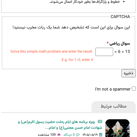
خطوط و پاراگراف‌ها بطور خودکار اعمال می‌شوند.
CAPTCHA
این سوال برای این است که تشخیص دهد شما یک ربات مخرب نیستید!
سوال ریاضی
*
13 + 6 =
Solve this simple math problem and enter the result.
E.g. for 1+3, enter 4.
I'm not a spammer
مطالب مرتبط
I'm
ویژه برنامه های ایام رحلت حضرت رسول اکرم(ص) و
شهادت امام حسن مجتبی(ع) و امام...
a
۱۴۰۵/۰۵/۱۹
0 دیدگاه
109 مشاهده