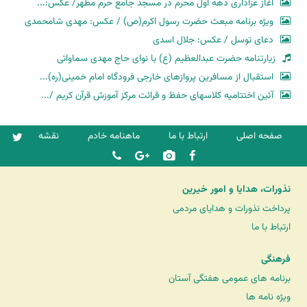
آغاز عزاداری دهه اول محرم در مسجد جامع حرم مطهر/ عکس:...
ویژه برنامه مبعث حضرت رسول اکرم(ص) / عکس: مهدی شامحمدی
دعای توسل / عکس: جلال اسدی
زیارتنامه حضرت عبدالعظیم (ع) با نوای حاج مهدی سماواتی
استقبال از مسافرین پروازهای خارجی فرودگاه امام خمینی(ره)...
آئین اختتامیه کلاسهای حفظ و قرائت مرکز آموزش قرآن کریم /...
صفحه اصلی
ارتباط با ما
ماهنامه خادم
نقشه
نذورات، هدایا و امور خیرین
پرداخت نذورات و هدایای مردمی
ارتباط با ما
فرهنگی
برنامه های عمومی هفتگی آستان
ویژه نامه ها