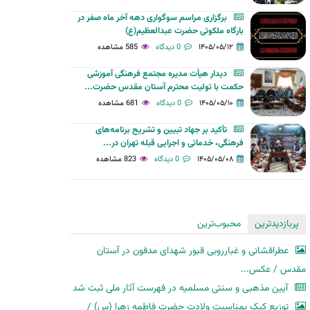
برگزاری مراسم سوگواری دهه آخر ماه صفر در
بارگاه ملکوتی حضرت عبدالعظیم(ع)
۱۴۰۵/۰۵/۱۲
0 دیدگاه
585 مشاهده
دیدار هیأت مدیره مجتمع فرهنگی آموزشی
حکمت با تولیت محترم آستان مقدس حضرت...
۱۴۰۵/۰۵/۱۰
0 دیدگاه
681 مشاهده
تأکید بر جهاد تبیین و تشریح برنامه‌های
فرهنگی، خدماتی و اجرایی قبله تهران در...
۱۴۰۵/۰۵/۰۸
0 دیدگاه
823 مشاهده
پربازدیدترین
محبوب‌ترین
عطرافشانی و غبارروبی قبور شهدای مدفون در آستان
مقدس / عکس...
آیین مذهبی و سنتی مسلمیه در فهرست آثار ملی ثبت شد
توزیع کیک بمناسبت ولادت حضرت فاطمه زهرا (س) /