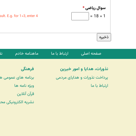
سوال ریاضی
*
1 + 18 =
t. E.g. for 1+3, enter 4.
صفحه اصلی
ارتباط با ما
ماهنامه خادم
نق
نذورات، هدایا و امور خیرین
فرهنگی
پرداخت نذورات و هدایای مردمی
برنامه های عمومی ه
ارتباط با ما
ویژه نامه ها
قرآن آنلاین
نشریه الکترونیکی مح