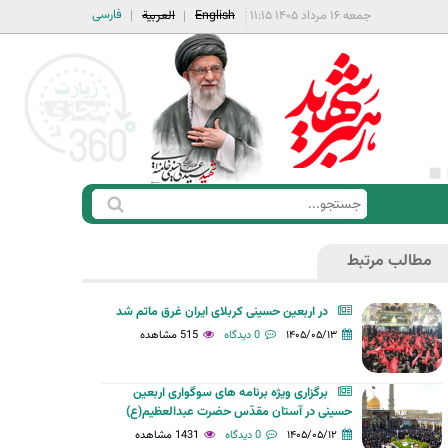
فارسی
جمعه ۱۶ مرداد ۱۴۰۵ ۱۱:۱۵
English
العربية
ج
ف
س
ر
ت
مطالب مرتبط
م
ج
ج
و
در اربعین حسینی کربلای ایران غرق ماتم شد
س
۱۴۰۵/۰۵/۱۳
0 دیدگاه
515 مشاهده
ت
ج
برگزاری ویژه برنامه های سوگواری اربعین
و
حسینی در آستان مقدّس حضرت عبدالعظیم(ع)
۱۴۰۵/۰۵/۱۲
0 دیدگاه
1431 مشاهده