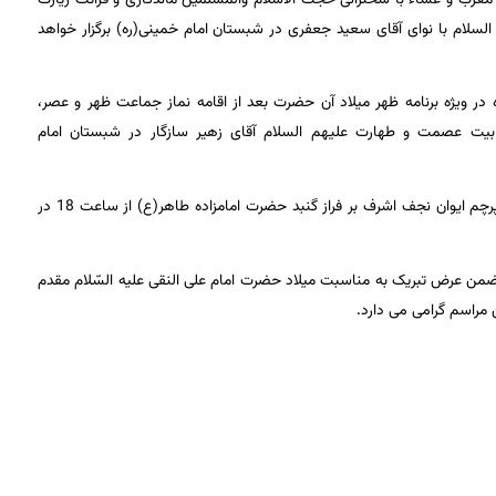
سلام با نوای آقای سعید جعفری در شبستان امام خمینی(ره) برگزار خواهد
لادت آن حضرت مصادف با دوشنبه 11 خرداد ماه در ویژه برنامه ظهر میلاد آن حضرت بعد از اقامه نماز جماعت ظهر و عصر،
 بیت عصمت و طهارت علیهم السلام آقای زهیر سازگار در شبستان امام
همچنین همزمان با سالروز ولادت آن امام همام ویژه برنامه اهتزار پرچم ایوان نجف اشرف بر فراز گنبد حضرت امامزاده طاهر(ع) از ساعت 18 در
ن عرض تبریک به مناسبت میلاد حضرت امام علی النقی علیه السّلام مقدم
 مراسم گرامی می دارد.