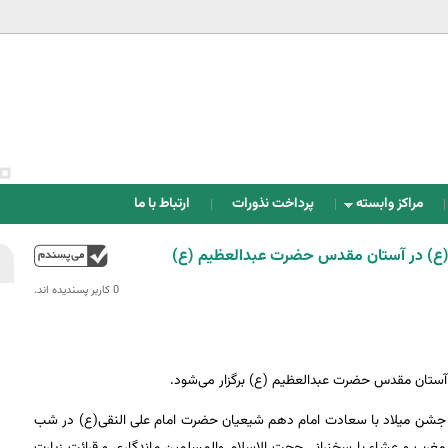
Jump to navigation
مراکز وابسته
پرداخت نذورات
ارتباط با ما
ی(ع) در آستان مقدس حضرت عبدالعظیم (ع)
بالا
0 کاربر پسندیده اند.‎
 آستان مقدس حضرت عبدالعظیم (ع) برگزار می‌شود.
سم جشن میلاد با سعادت امام دهم شیعیان حضرت امام علی النقی(ع) در شب
 از اقامه نماز جماعت مغرب و عشاء با سخنرانی حجت الاسلام والمسلمین ماندگاری و قرائت زیارت