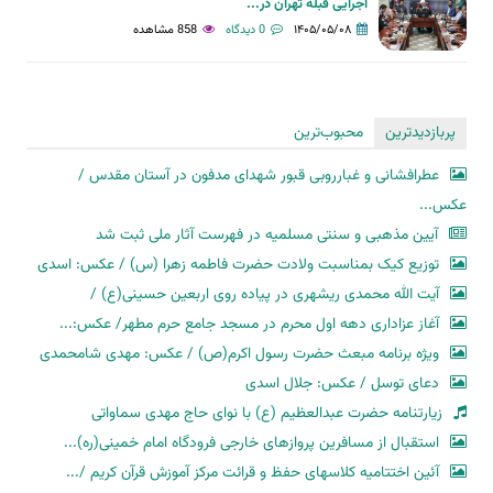
اجرایی قبله تهران در...
۱۴۰۵/۰۵/۰۸
0 دیدگاه
858 مشاهده
پربازدیدترین
محبوب‌ترین
عطرافشانی و غبارروبی قبور شهدای مدفون در آستان مقدس /
عکس...
آیین مذهبی و سنتی مسلمیه در فهرست آثار ملی ثبت شد
توزیع کیک بمناسبت ولادت حضرت فاطمه زهرا (س) / عکس: اسدی
آیت الله محمدی ریشهری در پیاده روی اربعین حسینی(ع) /
آغاز عزاداری دهه اول محرم در مسجد جامع حرم مطهر/ عکس:...
ویژه برنامه مبعث حضرت رسول اکرم(ص) / عکس: مهدی شامحمدی
دعای توسل / عکس: جلال اسدی
زیارتنامه حضرت عبدالعظیم (ع) با نوای حاج مهدی سماواتی
استقبال از مسافرین پروازهای خارجی فرودگاه امام خمینی(ره)...
آئین اختتامیه کلاسهای حفظ و قرائت مرکز آموزش قرآن کریم /...