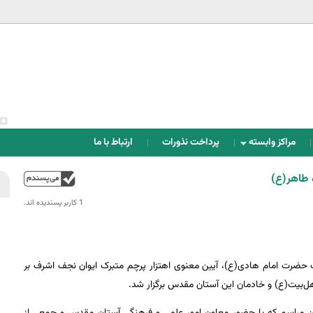
Jump to navigation
مراکز وابسته
پرداخت نذورات
ارتباط با ما
ه طاهر(ع)
بالا
1 کاربر پسندیده اند.‎
ت حضرت امام هادی(ع)، آیین معنوی اهتزار پرچم متبرک ایوان نجف اشرف بر
اهل‌بیت(ع) و خادمان این آستان مقدس برگزار شد.
این مراسم که با حضور معاون امور علمی و فرهنگی آستان مقدس و جمعی از