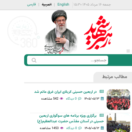
فارسی
جمعه ۱۶ مرداد ۱۴۰۵ ۱۵:۳۰
English
العربية
ج
ف
س
ر
ت
مطالب مرتبط
م
ج
ج
و
در اربعین حسینی کربلای ایران غرق ماتم شد
س
۱۴۰۵/۰۵/۱۳
0 دیدگاه
542 مشاهده
ت
ج
برگزاری ویژه برنامه های سوگواری اربعین
و
حسینی در آستان مقدّس حضرت عبدالعظیم(ع)
۱۴۰۵/۰۵/۱۲
0 دیدگاه
1453 مشاهده