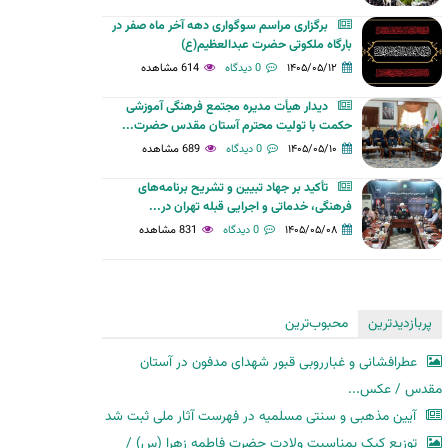
برگزاری مراسم سوگواری دهه آخر ماه صفر در
بارگاه ملکوتی حضرت عبدالعظیم(ع)
۱۴۰۵/۰۵/۱۲
0 دیدگاه
614 مشاهده
دیدار هیأت مدیره مجتمع فرهنگی آموزشی
حکمت با تولیت محترم آستان مقدس حضرت...
۱۴۰۵/۰۵/۱۰
0 دیدگاه
689 مشاهده
تأکید بر جهاد تبیین و تشریح برنامه‌های
فرهنگی، خدماتی و اجرایی قبله تهران در...
۱۴۰۵/۰۵/۰۸
0 دیدگاه
831 مشاهده
پربازدیدترین
محبوب‌ترین
عطرافشانی و غبارروبی قبور شهدای مدفون در آستان
مقدس / عکس...
آیین مذهبی و سنتی مسلمیه در فهرست آثار ملی ثبت شد
توزیع کیک بمناسبت ولادت حضرت فاطمه زهرا (س) /