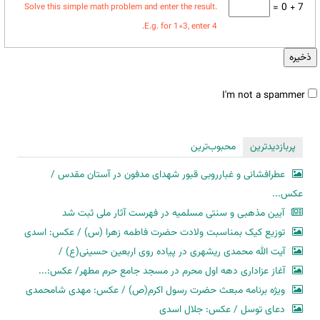
7 + 0 =
Solve this simple math problem and enter the result.
E.g. for 1+3, enter 4.
تب‌های
عمودی
I'm not a spammer
پربازدیدترین
محبوب‌ترین
I'm
عطرافشانی و غبارروبی قبور شهدای مدفون در آستان مقدس /
a
عکس...
spammer
آیین مذهبی و سنتی مسلمیه در فهرست آثار ملی ثبت شد
توزیع کیک بمناسبت ولادت حضرت فاطمه زهرا (س) / عکس: اسدی
آیت الله محمدی ریشهری در پیاده روی اربعین حسینی(ع) /
آغاز عزاداری دهه اول محرم در مسجد جامع حرم مطهر/ عکس:...
ویژه برنامه مبعث حضرت رسول اکرم(ص) / عکس: مهدی شامحمدی
دعای توسل / عکس: جلال اسدی