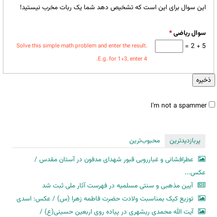
این سوال برای این است که تشخیص دهد شما یک ربات مخرب نیستید!
سوال ریاضی
*
5 + 2 =
Solve this simple math problem and enter the result.
E.g. for 1+3, enter 4.
تب‌های
عمودی
I'm not a spammer
پربازدیدترین
محبوب‌ترین
I'm
عطرافشانی و غبارروبی قبور شهدای مدفون در آستان مقدس /
a
عکس...
spammer
آیین مذهبی و سنتی مسلمیه در فهرست آثار ملی ثبت شد
توزیع کیک بمناسبت ولادت حضرت فاطمه زهرا (س) / عکس: اسدی
آیت الله محمدی ریشهری در پیاده روی اربعین حسینی(ع) /