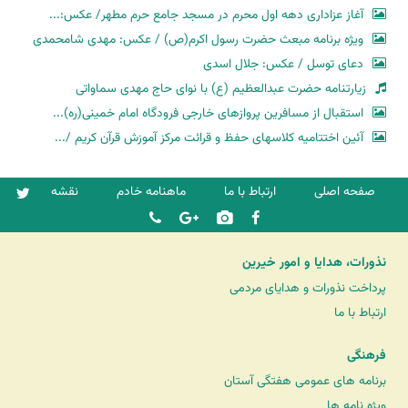
آغاز عزاداری دهه اول محرم در مسجد جامع حرم مطهر/ عکس:...
ویژه برنامه مبعث حضرت رسول اکرم(ص) / عکس: مهدی شامحمدی
دعای توسل / عکس: جلال اسدی
زیارتنامه حضرت عبدالعظیم (ع) با نوای حاج مهدی سماواتی
استقبال از مسافرین پروازهای خارجی فرودگاه امام خمینی(ره)...
آئین اختتامیه کلاسهای حفظ و قرائت مرکز آموزش قرآن کریم /...
صفحه اصلی
ارتباط با ما
ماهنامه خادم
نقشه
نذورات، هدایا و امور خیرین
پرداخت نذورات و هدایای مردمی
ارتباط با ما
فرهنگی
برنامه های عمومی هفتگی آستان
ویژه نامه ها