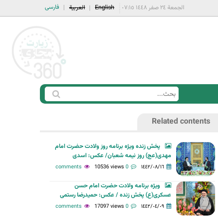
فارسی
الجمعة ٢٤ صفر ١٤٤٨ ٠٧:١٥
English
العربية
ا
ب
س
ح
Related contents
ت
ث
م
پخش زنده ویژه برنامه روز ولادت حضرت امام
ا
مهدی(عج) روز نیمه شعبان/ عکس: اسدی
ر
10536 views
0 comments
١٤٤٢/٠٨/١٦
ة
ویژه برنامه ولادت حضرت امام حسن
ا
عسکری(ع) پخش زنده / عکس: حمیدرضا رستمی
ل
17097 views
0 comments
١٤٤٢/٠٤/٠٩
ب