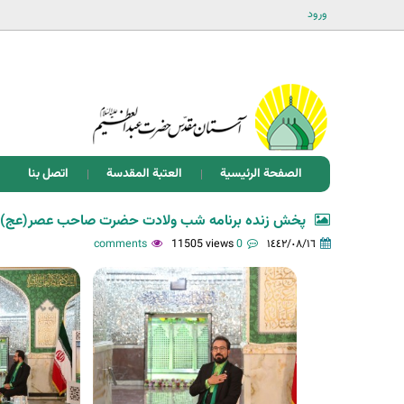
ورود
الصفحة الرئيسية
العتبة المقدسة
اتصل بنا
پخش زنده برنامه شب ولادت حضرت صاحب عصر(عج) از شبکه 5 سیما/ عک
11505 views
0 comments
١٤٤٢/٠٨/١٦