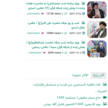
ویژه برنامه امت محمد(ص) به مناسبت هفته
ح
وحدت/ پخش زنده شبکه قرآن (1)/ عکس: اسدی
ث
12156 views
0 comments
١٤٤٢/٠٣/١٥
شب و روز میلاد حضرت علی اکبر(ع) / عکس:
جلال اسدی
10989 views
0 comments
١٤٤٣/٠٨/١٢
ویژه برنامه شب میلاد حضرت عبدالعظیم(ع) /
پخش زنده از شبکه قرآن سیما / عکس: رستمی
8049 views
0 comments
١٤٤٣/٠٤/٠٤
أكثر زيارة
الأكثر تصويتا
لقاء الطلبة المسلمين من فرنسا و مدغشقر والإمارات
العربية...
حاج میثم مطیعی/ مسلمیه 1445
یوم الاربعین 1445/التصویر فضل الله بیجنی