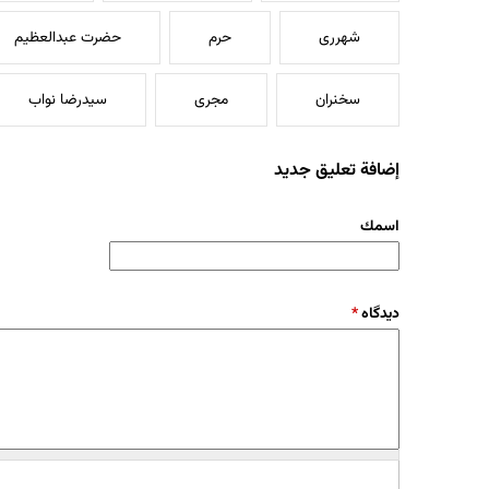
شهرری
حرم
حضرت عبدالعظیم
سخنران
مجری
سیدرضا نواب
إضافة تعليق جديد
‏اسمك ‏
‏دیدگاه ‏
*