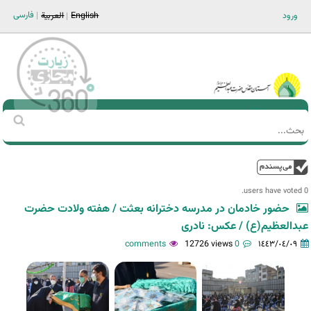
Jump to navigation
فارسی
ورود
English
العربية
Main men-AR
‏بحث
استمارة
البحث
فوق
0 users have voted.
حضور خادمان در مدرسه دخترانه بعثت / هفته ولادت حضرت
عبدالعظیم(ع) / عکس: نادری
12726 views
0 comments
١٤٤٣/٠٤/٠٩