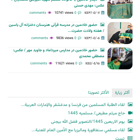
عکس: مهدی حسنی
10741 views
0 comments
١٤٤٣/٠٤/٠٧
حضور خادمین در مدرسه قرآنی هنرستان دخترانه آل یاسین
/ هفته ولادت حضرت...
9836 views
0 comments
١٤٤٣/٠٤/٠٥
حضور خادمین در مدارس میرداماد و جاوید مهر / عکس:
مصطفی محمدی
11621 views
0 comments
١٤٤٤/٠٤/١٥
أكثر زيارة
الأكثر تصويتا
لقاء الطلبة المسلمين من فرنسا و مدغشقر والإمارات العربية...
حاج میثم مطیعی/ مسلمیه 1445
یوم الاربعین 1445/التصویر فضل الله بیجنی
لقاء مسلمي سنغافورة وماليزيا مع الأمين العام للعتبة...
تست